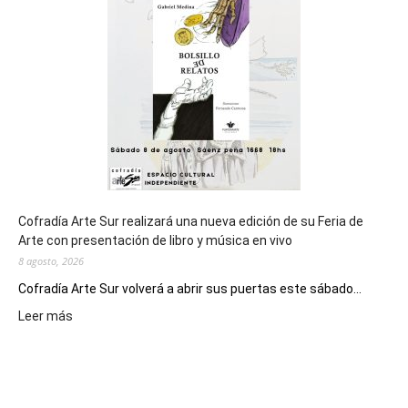
de
los
Juegos
Epade
2027
Cofradía Arte Sur realizará una nueva edición de su Feria de
Arte con presentación de libro y música en vivo
8 agosto, 2026
Cofradía Arte Sur volverá a abrir sus puertas este sábado...
:
Leer más
Cofradía
Arte
Sur
realizará