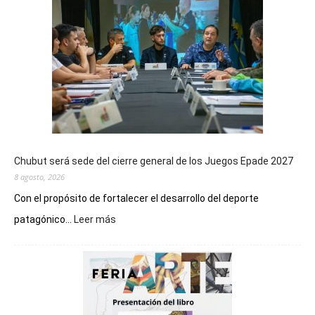
Chubut será sede del cierre general de los Juegos Epade 2027
8 agosto, 2026
Con el propósito de fortalecer el desarrollo del deporte
:
patagónico...
Leer más
Chubut
será
sede
del
cierre
general