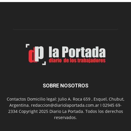
una
nueva
edición
de
su
Feria
de
Arte
con
presentación
de
libro
y
música
SOBRE NOSOTROS
en
vivo
Contactos Domicilio legal: Julio A. Roca 659 , Esquel, Chubut,
Argentina. redaccion@diariolaportada.com.ar I 02945 69-
2334 Copyright 2025 Diario La Portada. Todos los derechos
reservados.