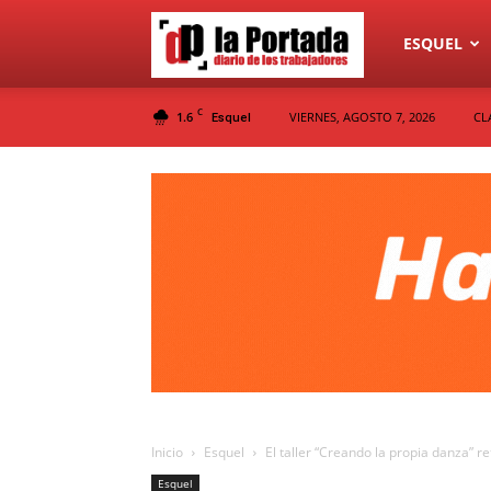
Diario
ESQUEL
C
1.6
VIERNES, AGOSTO 7, 2026
CL
Esquel
La
Portada
Inicio
Esquel
El taller “Creando la propia danza” r
Esquel