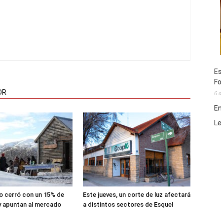
Es
Fo
OR
6 
En
L
lio cerró con un 15% de
Este jueves, un corte de luz afectará
y apuntan al mercado
a distintos sectores de Esquel