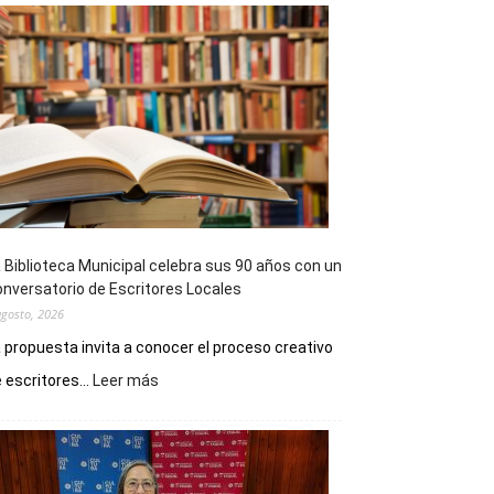
 Biblioteca Municipal celebra sus 90 años con un
nversatorio de Escritores Locales
agosto, 2026
 propuesta invita a conocer el proceso creativo
:
 escritores...
Leer más
La
Biblioteca
Municipal
celebra