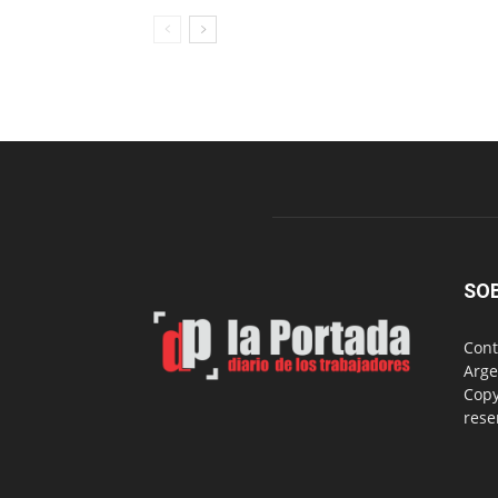
SO
Cont
Arge
Copy
rese