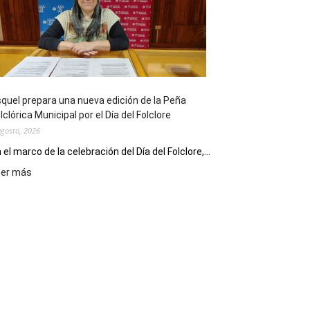
sus
90
años
con
un
Conversatorio
de
quel prepara una nueva edición de la Peña
Escritores
lclórica Municipal por el Día del Folclore
Locales
agosto, 2026
 el marco de la celebración del Día del Folclore,...
:
eer más
Esquel
prepara
una
nueva
edición
de
la
Peña
Folclórica