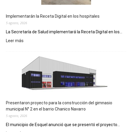
Implementarán la Receta Digital en los hospitales
5 agosto, 2026
La Secretaría de Salud implementará la Receta Digital en los...
:
Leer más
Implementarán
la
Receta
Digital
en
los
hospitales
Presentaron proyecto para la construcción del gimnasio
municipal N° 2 en el barrio Chanico Navarro
5 agosto, 2026
El municipio de Esquel anunció que se presentó el proyecto...