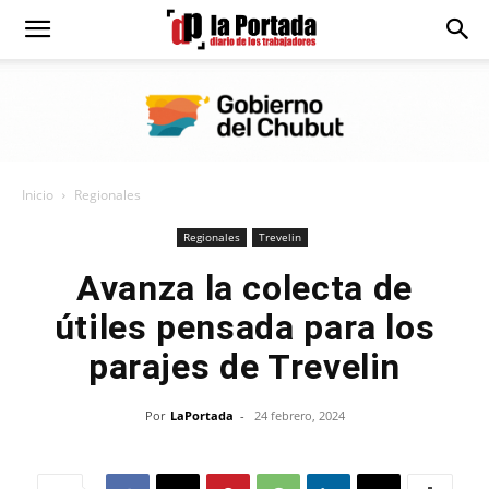
Diario
La
Inicio
Regionales
Portada
Regionales
Trevelin
Avanza la colecta de
útiles pensada para los
parajes de Trevelin
Por
LaPortada
-
24 febrero, 2024