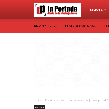
Diario
ESQUEL
C
-1.9
JUEVES, AGOSTO 6, 2026
CLA
Esquel
La
Portada
Inicio
Politica
Los gobernadores de Juntos por el C
Politica