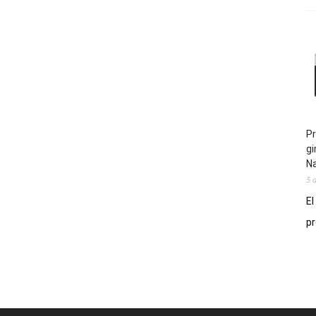
Pr
gi
N
5 
El
pr