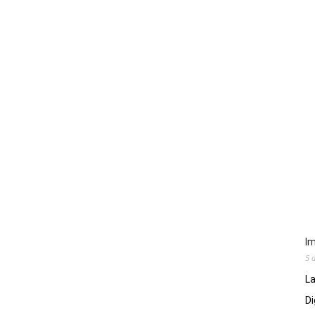
Im
5 
La
Di