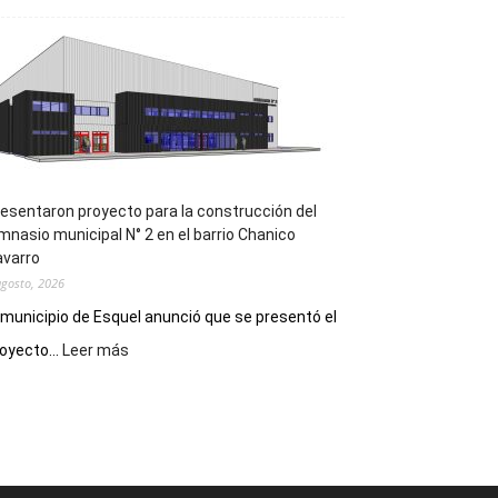
la
Receta
Digital
en
los
hospitales
esentaron proyecto para la construcción del
mnasio municipal N° 2 en el barrio Chanico
avarro
agosto, 2026
 municipio de Esquel anunció que se presentó el
:
oyecto...
Leer más
Presentaron
proyecto
para
la
construcción
del