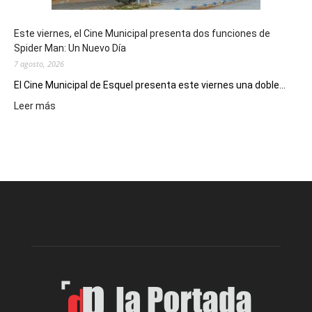
y
eventos
Este viernes, el Cine Municipal presenta dos funciones de
deportivos
Spider Man: Un Nuevo Día
7 agosto, 2026
El Cine Municipal de Esquel presenta este viernes una doble...
:
Leer más
Este
viernes,
el
Cine
Municipal
presenta
dos
funciones
de
Spider
Man:
Un
Nuevo
Día