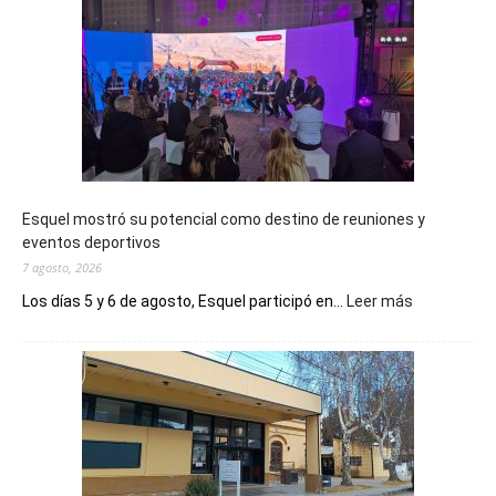
Esquel mostró su potencial como destino de reuniones y
eventos deportivos
7 agosto, 2026
:
Los días 5 y 6 de agosto, Esquel participó en...
Leer más
Esquel
mostró
su
potencial
como
destino
de
reuniones