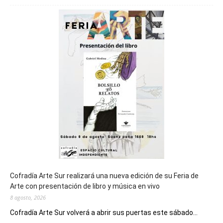
será
sede
del
cierre
general
de
los
Juegos
Epade
2027
Cofradía Arte Sur realizará una nueva edición de su Feria de
Arte con presentación de libro y música en vivo
8 agosto, 2026
Cofradía Arte Sur volverá a abrir sus puertas este sábado...