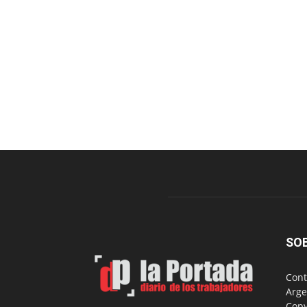
SO
Cont
Arge
Copy