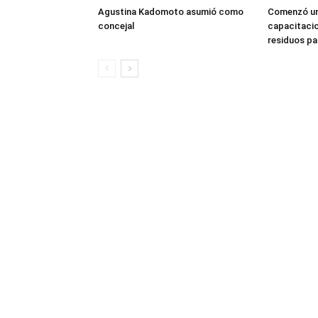
Agustina Kadomoto asumió como
Comenzó un
concejal
capacitacio
residuos pa