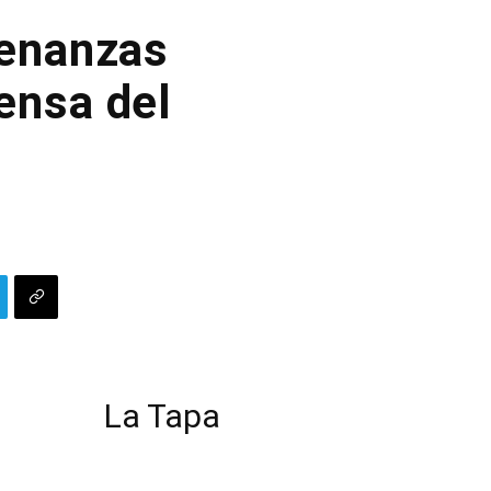
denanzas
ensa del
La Tapa