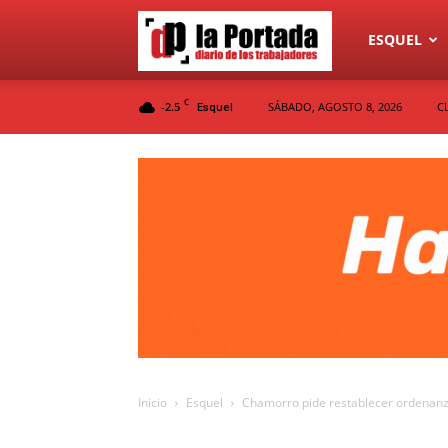
Diario
ESQUEL
C
-2.5
SÁBADO, AGOSTO 8, 2026
C
Esquel
La
Portada
Inicio
Esquel
Chamorro pide restablecer ordenanz