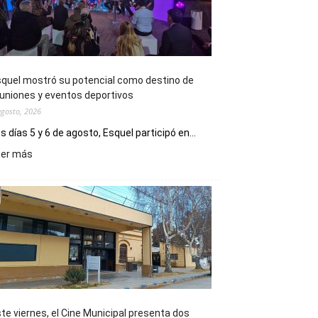
quel mostró su potencial como destino de
uniones y eventos deportivos
agosto, 2026
s días 5 y 6 de agosto, Esquel participó en...
:
eer más
Esquel
mostró
su
potencial
como
destino
de
reuniones
y
eventos
te viernes, el Cine Municipal presenta dos
deportivos