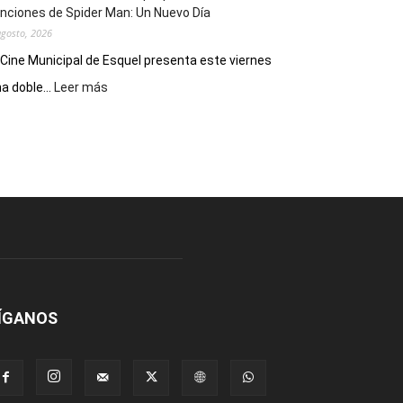
nciones de Spider Man: Un Nuevo Día
agosto, 2026
 Cine Municipal de Esquel presenta este viernes
:
a doble...
Leer más
Este
viernes,
el
Cine
Municipal
presenta
dos
funciones
de
Spider
Man:
Un
ÍGANOS
Nuevo
Día