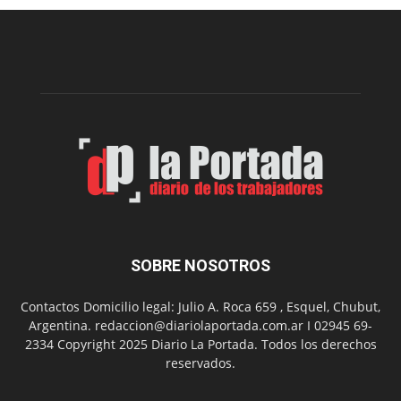
Municipal
presenta
dos
funciones
de
Spider
Man:
Un
Nuevo
Día
SOBRE NOSOTROS
Contactos Domicilio legal: Julio A. Roca 659 , Esquel, Chubut,
Argentina. redaccion@diariolaportada.com.ar I 02945 69-
2334 Copyright 2025 Diario La Portada. Todos los derechos
reservados.