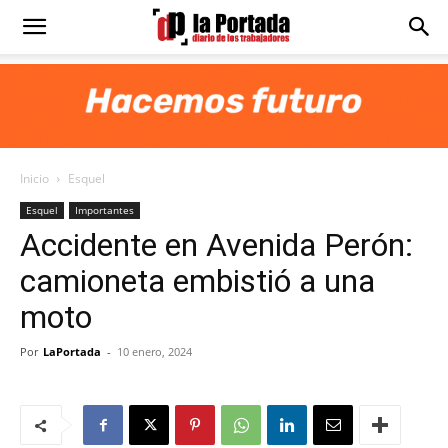
Diario
La
Inicio
Esquel
Portada
Esquel
Importantes
Accidente en Avenida Perón:
camioneta embistió a una
moto
Por
LaPortada
-
10 enero, 2024