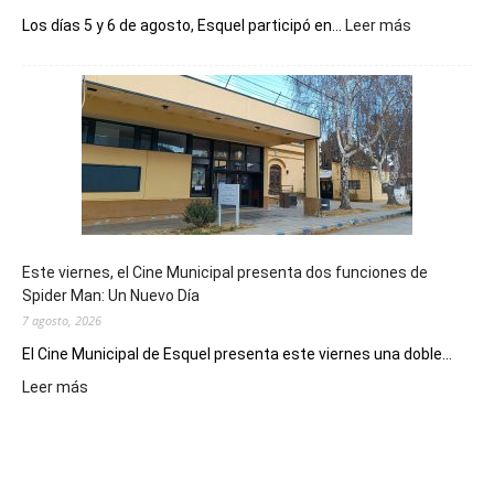
:
Los días 5 y 6 de agosto, Esquel participó en...
Leer más
Esquel
mostró
su
potencial
como
destino
de
reuniones
y
eventos
Este viernes, el Cine Municipal presenta dos funciones de
deportivos
Spider Man: Un Nuevo Día
7 agosto, 2026
El Cine Municipal de Esquel presenta este viernes una doble...
:
Leer más
Este
viernes,
el
Cine