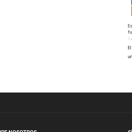
Es
fu
7 
El
un