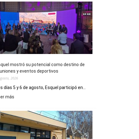
quel mostró su potencial como destino de
uniones y eventos deportivos
agosto, 2026
s días 5 y 6 de agosto, Esquel participó en...
:
eer más
Esquel
mostró
su
potencial
como
destino