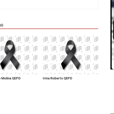
OR
o Molina QEPD
Irma Roberts QEPD