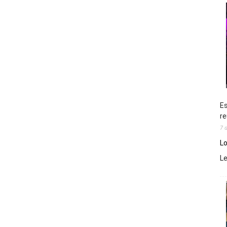
Es
re
7 
Lo
L