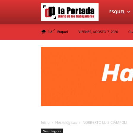
Diario
ESQUEL
C
1.8
VIERNES, AGOSTO 7, 2026
CL
Esquel
La
Portada
Inicio
Necrológicas
NORBERTO LUIS CIÁMPOLI
Necrológicas