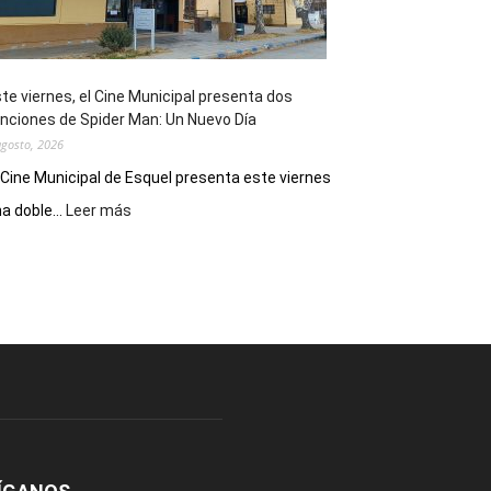
de
reuniones
y
eventos
te viernes, el Cine Municipal presenta dos
deportivos
nciones de Spider Man: Un Nuevo Día
agosto, 2026
 Cine Municipal de Esquel presenta este viernes
:
a doble...
Leer más
Este
viernes,
el
Cine
Municipal
presenta
dos
funciones
de
Spider
Man:
Un