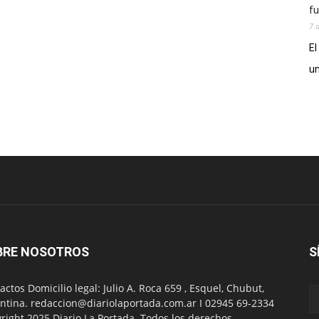
fu
7 
El
un
BRE NOSOTROS
S
actos Domicilio legal: Julio A. Roca 659 , Esquel, Chubut,
ntina. redaccion@diariolaportada.com.ar I 02945 69-2334
right 2025 Diario La Portada. Todos los derechos