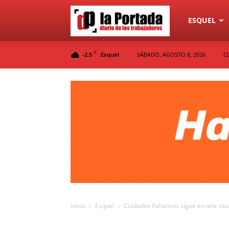
Diario
ESQUEL
C
-2.5
SÁBADO, AGOSTO 8, 2026
C
Esquel
La
Portada
Inicio
Esquel
Cuidados Paliativos sigue en una situa