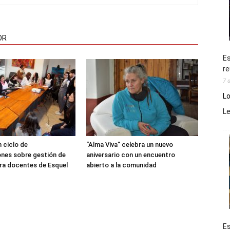
OR
Es
re
7 
Lo
L
 ciclo de
“Alma Viva” celebra un nuevo
nes sobre gestión de
aniversario con un encuentro
ra docentes de Esquel
abierto a la comunidad
Es