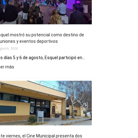
quel mostró su potencial como destino de
uniones y eventos deportivos
agosto, 2026
s días 5 y 6 de agosto, Esquel participó en...
:
eer más
Esquel
mostró
su
potencial
como
destino
de
reuniones
y
eventos
te viernes, el Cine Municipal presenta dos
deportivos