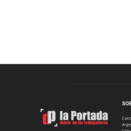
SO
Cont
Arge
Copy