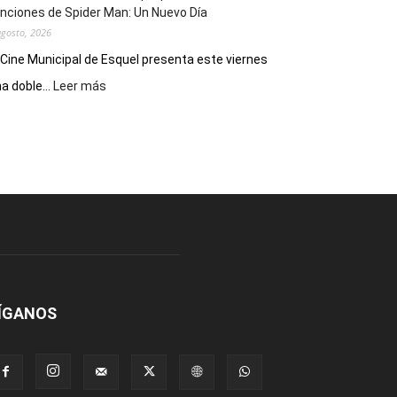
nciones de Spider Man: Un Nuevo Día
agosto, 2026
 Cine Municipal de Esquel presenta este viernes
:
a doble...
Leer más
Este
viernes,
el
Cine
Municipal
presenta
dos
funciones
de
Spider
Man:
Un
ÍGANOS
Nuevo
Día