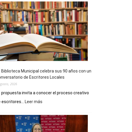
 Biblioteca Municipal celebra sus 90 años con un
nversatorio de Escritores Locales
agosto, 2026
 propuesta invita a conocer el proceso creativo
:
 escritores...
Leer más
La
Biblioteca
Municipal
celebra