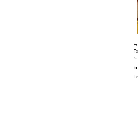
Es
Fo
6 
En
L