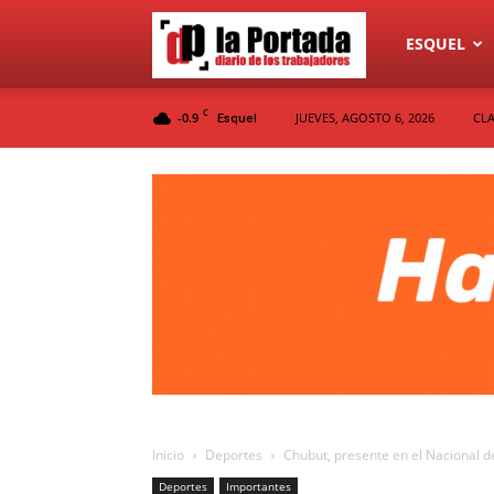
Diario
ESQUEL
C
-0.9
JUEVES, AGOSTO 6, 2026
CLA
Esquel
La
Portada
Inicio
Deportes
Chubut, presente en el Nacional d
Deportes
Importantes