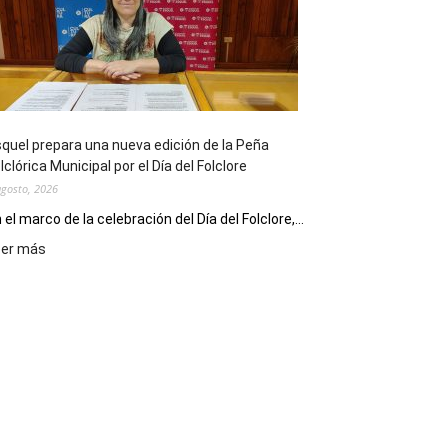
sus
90
años
con
un
Conversatorio
de
quel prepara una nueva edición de la Peña
Escritores
lclórica Municipal por el Día del Folclore
Locales
agosto, 2026
 el marco de la celebración del Día del Folclore,...
:
eer más
Esquel
prepara
una
nueva
edición
de
la
Peña
Folclórica