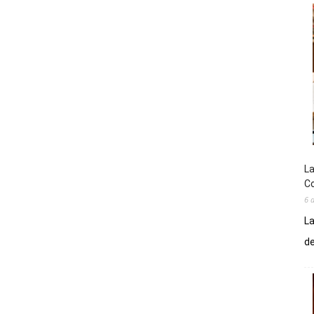
La
Co
6 
La
de