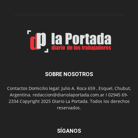
funciones
de
Spider
Man:
Un
Nuevo
Día
SOBRE NOSOTROS
Contactos Domicilio legal: Julio A. Roca 659 , Esquel, Chubut,
Argentina. redaccion@diariolaportada.com.ar I 02945 69-
2334 Copyright 2025 Diario La Portada. Todos los derechos
reservados.
SÍGANOS