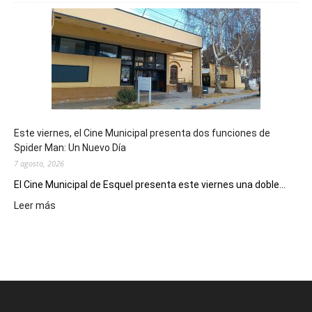
mostró
su
potencial
como
destino
de
reuniones
y
eventos
Este viernes, el Cine Municipal presenta dos funciones de
deportivos
Spider Man: Un Nuevo Día
7 agosto, 2026
El Cine Municipal de Esquel presenta este viernes una doble...
:
Leer más
Este
viernes,
el
Cine
Municipal
presenta
dos