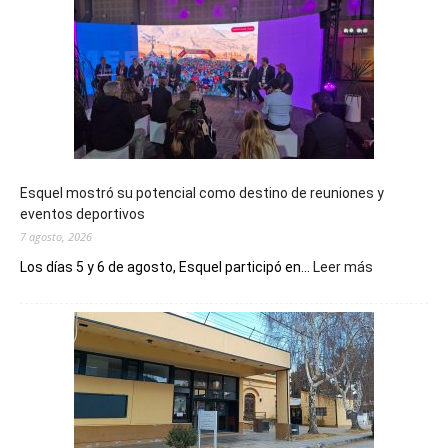
Esquel mostró su potencial como destino de reuniones y
eventos deportivos
7 agosto, 2026
:
Los días 5 y 6 de agosto, Esquel participó en...
Leer más
Esquel
mostró
su
potencial
como
destino
de
reuniones