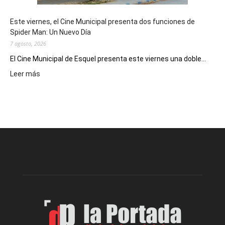
y
eventos
Este viernes, el Cine Municipal presenta dos funciones de
deportivos
Spider Man: Un Nuevo Día
7 agosto, 2026
El Cine Municipal de Esquel presenta este viernes una doble...
:
Leer más
Este
viernes,
el
Cine
Municipal
presenta
dos
funciones
de
Spider
Man:
Un
Nuevo
Día