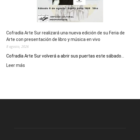
Cofradía Arte Sur realizará una nueva edición de su Feria de
Arte con presentación de libro y música en vivo
8 agosto, 2026
Cofradía Arte Sur volverá a abrir sus puertas este sábado...
:
Leer más
Cofradía
Arte
Sur
realizará
una
nueva
edición
de
su
Feria
de