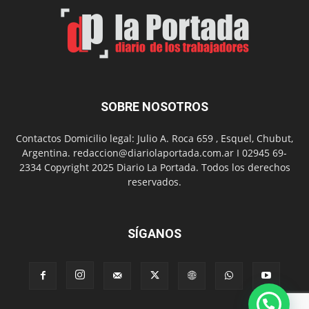
Arte
con
presentación
de
libro
y
música
SOBRE NOSOTROS
en
vivo
Contactos Domicilio legal: Julio A. Roca 659 , Esquel, Chubut,
Argentina. redaccion@diariolaportada.com.ar I 02945 69-
2334 Copyright 2025 Diario La Portada. Todos los derechos
reservados.
SÍGANOS