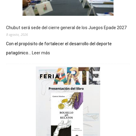
Chubut será sede del cierre general de los Juegos Epade 2027
8 agosto, 2026
Con el propósito de fortalecer el desarrollo del deporte
:
patagónico...
Leer más
Chubut
será
sede
del
cierre
general
de
los
Juegos
Epade
2027