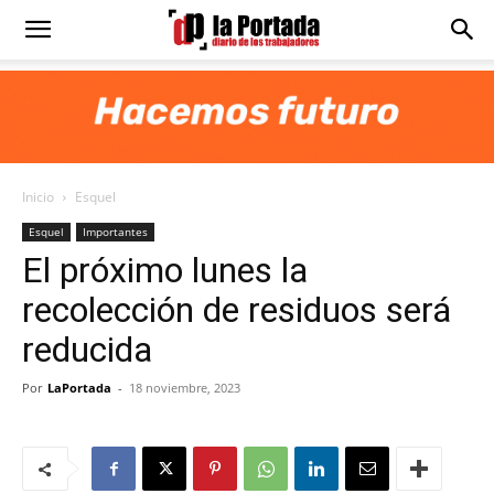
Diario
La
Inicio
Esquel
Portada
Esquel
Importantes
El próximo lunes la
recolección de residuos será
reducida
Por
LaPortada
-
18 noviembre, 2023