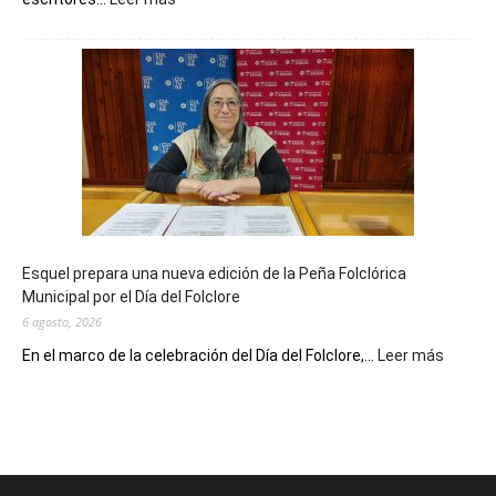
La
Biblioteca
Municipal
celebra
sus
90
años
con
un
Conversatorio
de
Esquel prepara una nueva edición de la Peña Folclórica
Escritores
Municipal por el Día del Folclore
Locales
6 agosto, 2026
:
En el marco de la celebración del Día del Folclore,...
Leer más
Esquel
prepar
una
nueva
edición
de