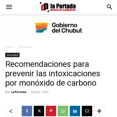
Diario
La
Inicio
Sociedad
Portada
Sociedad
Recomendaciones para
prevenir las intoxicaciones
por monóxido de carbono
Por
LaPortada
-
18 julio, 2023