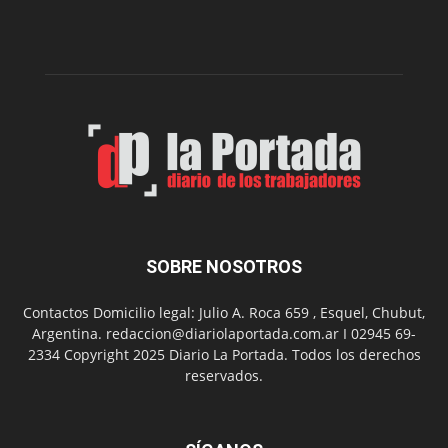
la
Peña
Folclór
Municip
por
el
Día
del
Folclor
SOBRE NOSOTROS
Contactos Domicilio legal: Julio A. Roca 659 , Esquel, Chubut,
Argentina. redaccion@diariolaportada.com.ar I 02945 69-
2334 Copyright 2025 Diario La Portada. Todos los derechos
reservados.