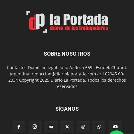
Man:
Un
Nuevo
Día
SOBRE NOSOTROS
Contactos Domicilio legal: Julio A. Roca 659 , Esquel, Chubut,
Argentina. redaccion@diariolaportada.com.ar I 02945 69-
2334 Copyright 2025 Diario La Portada. Todos los derechos
reservados.
SÍGANOS