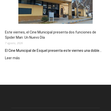
como
destino
de
reuniones
y
eventos
Este viernes, el Cine Municipal presenta dos funciones de
deportivos
Spider Man: Un Nuevo Día
7 agosto, 2026
El Cine Municipal de Esquel presenta este viernes una doble...
:
Leer más
Este
viernes,
el
Cine
Municipal
presenta
dos
funciones
de
Spider