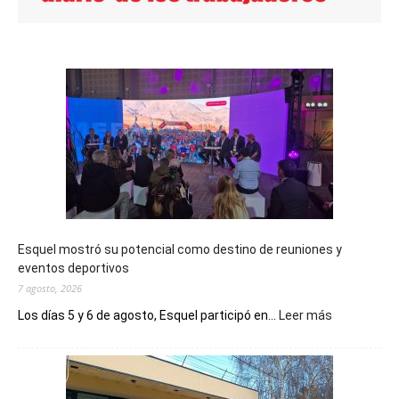
Esquel mostró su potencial como destino de reuniones y
eventos deportivos
7 agosto, 2026
:
Los días 5 y 6 de agosto, Esquel participó en...
Leer más
Esquel
mostró
su
potencial