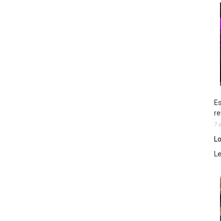
Es
re
7 
Lo
L