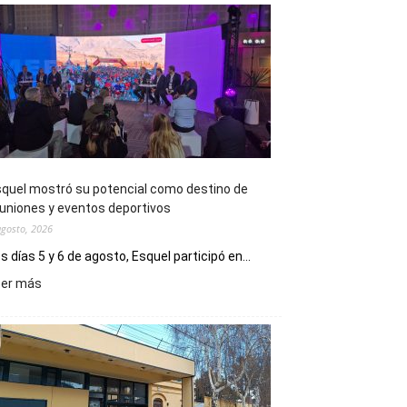
quel mostró su potencial como destino de
uniones y eventos deportivos
agosto, 2026
s días 5 y 6 de agosto, Esquel participó en...
:
eer más
Esquel
mostró
su
potencial
como
destino