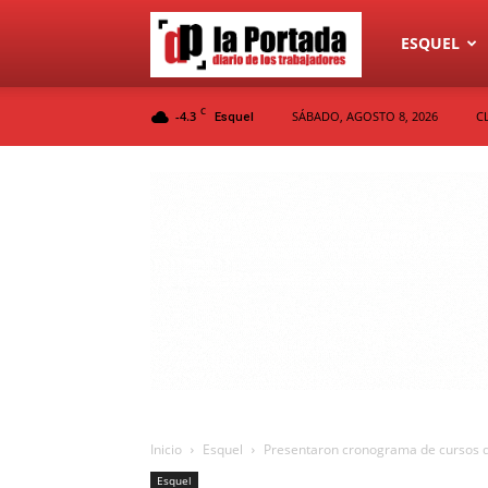
Diario
ESQUEL
C
-4.3
SÁBADO, AGOSTO 8, 2026
C
Esquel
La
Portada
Inicio
Esquel
Presentaron cronograma de cursos 
Esquel