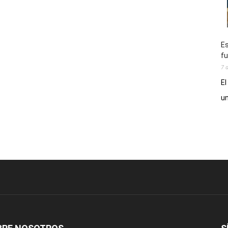
Es
fu
7 
El
un