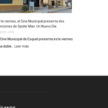
de
reuniones
y
eventos
te viernes, el Cine Municipal presenta dos
deportivos
nciones de Spider Man: Un Nuevo Día
agosto, 2026
 Cine Municipal de Esquel presenta este viernes
:
a doble...
Leer más
Este
viernes,
el
Cine
Municipal
presenta
dos
funciones
de
Spider
Man:
Un