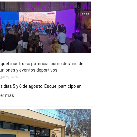
quel mostró su potencial como destino de
uniones y eventos deportivos
agosto, 2026
s días 5 y 6 de agosto, Esquel participó en...
:
eer más
Esquel
mostró
su
potencial
como
destino