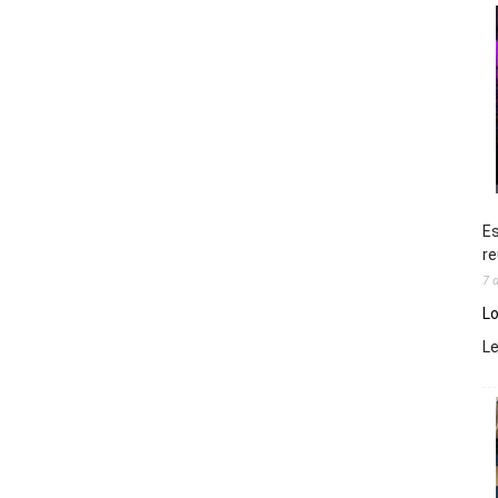
Es
re
7 
Lo
L