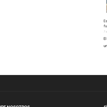
Es
fu
7 
El
un