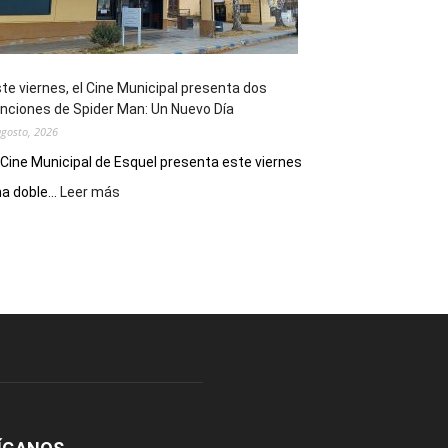
de
reuniones
y
eventos
te viernes, el Cine Municipal presenta dos
deportivos
nciones de Spider Man: Un Nuevo Día
agosto, 2026
 Cine Municipal de Esquel presenta este viernes
:
a doble...
Leer más
Este
viernes,
el
Cine
Municipal
presenta
dos
funciones
de
Spider
Man:
Un