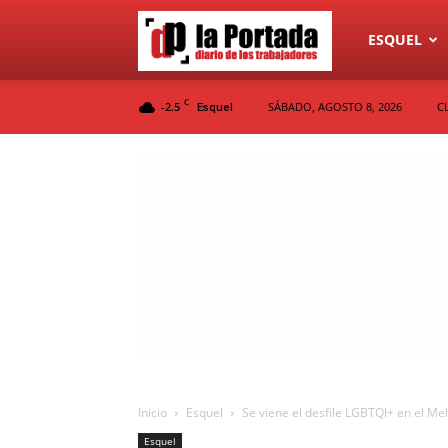
Diario
ESQUEL
C
-2.5
SÁBADO, AGOSTO 8, 2026
C
Esquel
La
Portada
Inicio
Esquel
Se viene el desfile LGBTQI+ en el Mel
Esquel