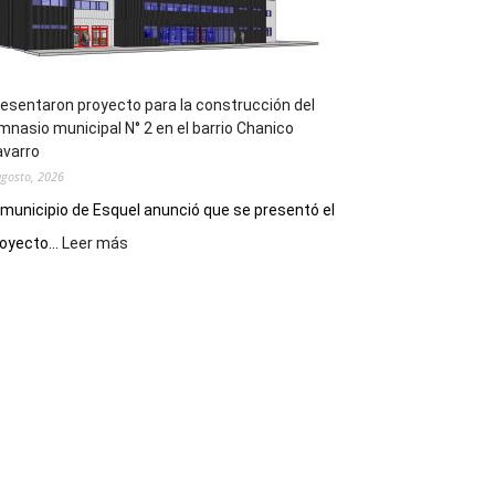
los
hospitales
esentaron proyecto para la construcción del
mnasio municipal N° 2 en el barrio Chanico
avarro
agosto, 2026
 municipio de Esquel anunció que se presentó el
:
oyecto...
Leer más
Presentaron
proyecto
para
la
construcción
del
gimnasio
municipal
N°
2