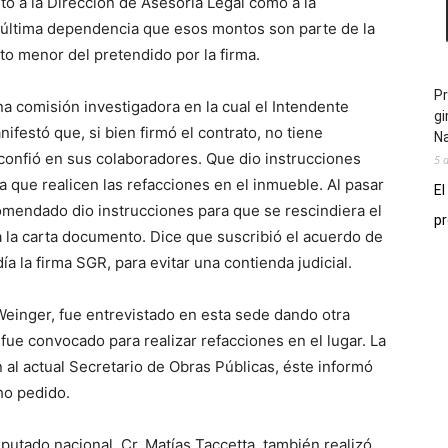
a la Dirección de Asesoría Legal como a la
 última dependencia que esos montos son parte de la
to menor del pretendido por la firma.
Pr
omisión investigadora en la cual el Intendente
gi
festó que, si bien firmó el contrato, no tiene
N
 confió en sus colaboradores. Que dio instrucciones
5 
a que realicen las refacciones en el inmueble. Al pasar
El
mendado dio instrucciones para que se rescindiera el
pr
a la carta documento. Dice que suscribió el acuerdo de
la firma SGR, para evitar una contienda judicial.
nger, fue entrevistado en esta sede dando otra
fue convocado para realizar refacciones en el lugar. La
 al actual Secretario de Obras Públicas, éste informó
ho pedido.
tado nacional, Cr. Matías Taccetta, también realizó