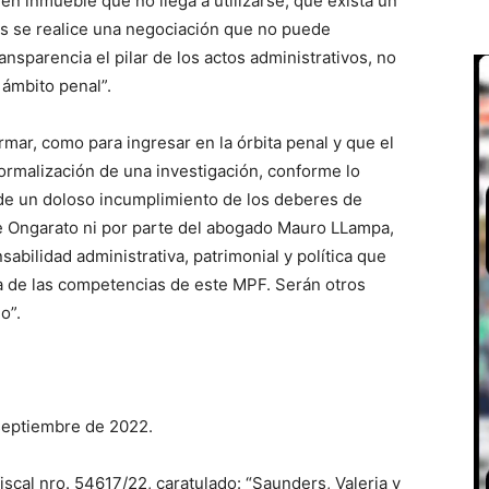
n inmueble que no llega a utilizarse; que exista un
más se realice una negociación que no puede
ansparencia el pilar de los actos administrativos, no
l ámbito penal”.
rmar, como para ingresar en la órbita penal y que el
ormalización de una investigación, conforme lo
a de un doloso incumplimiento de los deberes de
te Ongarato ni por parte del abogado Mauro LLampa,
sabilidad administrativa, patrimonial y política que
a de las competencias de este MPF. Serán otros
o”.
re de 2022.
al nro. 54617/22, caratulado: “Saunders, Valeria y