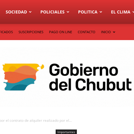
SOCIEDAD
POLICIALES
POLITICA
EL CLIMA
FICADOS
SUSCRIPCIONES
PAGO ON LINE
CONTACTO
INICIO
or el contrato de alquiler realizado por el...
Importantes