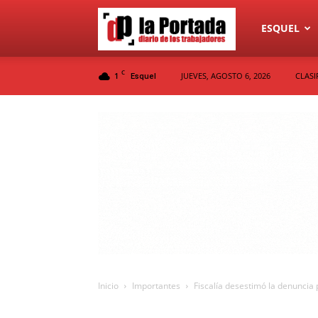
Diario
ESQUEL
C
1
JUEVES, AGOSTO 6, 2026
CLASI
Esquel
La
Portada
Inicio
Importantes
Fiscalía desestimó la denuncia p