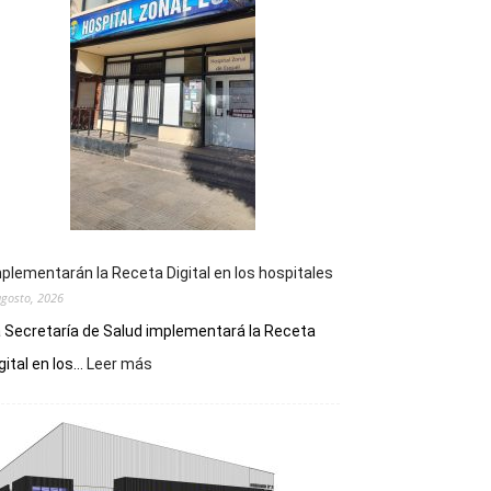
plementarán la Receta Digital en los hospitales
agosto, 2026
 Secretaría de Salud implementará la Receta
:
gital en los...
Leer más
Implementarán
la
Receta
Digital
en