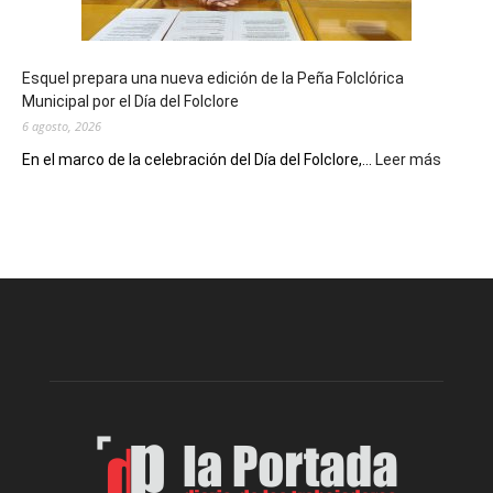
un
Conversatorio
de
Esquel prepara una nueva edición de la Peña Folclórica
Escritores
Municipal por el Día del Folclore
Locales
6 agosto, 2026
:
En el marco de la celebración del Día del Folclore,...
Leer más
Esquel
prepar
una
nueva
edición
de
la
Peña
Folclór
Municip
por
el
Día
del