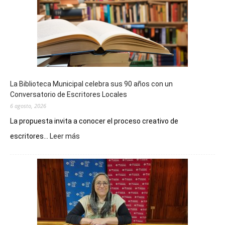
La Biblioteca Municipal celebra sus 90 años con un
Conversatorio de Escritores Locales
6 agosto, 2026
La propuesta invita a conocer el proceso creativo de
:
escritores...
Leer más
La
Biblioteca
Municipal
celebra
sus
90
años
con