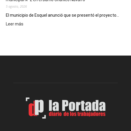
5 agosto, 2026
El municipio de Esquel anunció que se presentó el proyecto...
:
Leer más
Presentaron
proyecto
para
la
construcción
del
gimnasio
municipal
N°
2
en
el
barrio
Chanico
Navarro