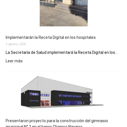
Implementarán la Receta Digital en los hospitales
5 agosto, 2026
La Secretaría de Salud implementará la Receta Digital en los...
:
Leer más
Implementarán
la
Receta
Digital
en
los
hospitales
Presentaron proyecto para la construcción del gimnasio
municipal N° 2 en el barrio Chanico Navarro