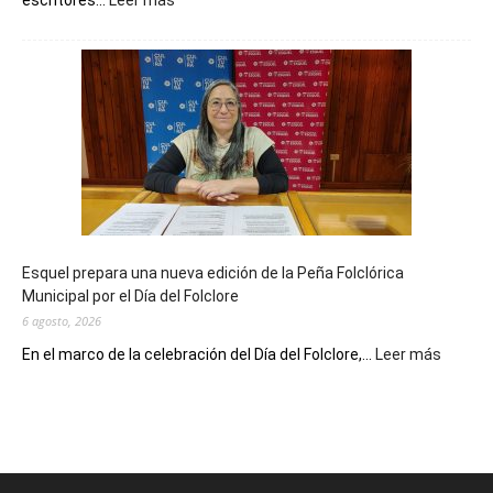
escritores...
Leer más
La
Biblioteca
Municipal
celebra
sus
90
años
con
un
Conversatorio
de
Esquel prepara una nueva edición de la Peña Folclórica
Escritores
Municipal por el Día del Folclore
Locales
6 agosto, 2026
:
En el marco de la celebración del Día del Folclore,...
Leer más
Esquel
prepar
una
nueva
edición
de