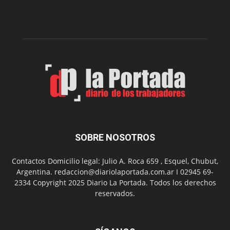
la
Peña
Folclór
Municip
por
el
Día
del
Folclor
SOBRE NOSOTROS
Contactos Domicilio legal: Julio A. Roca 659 , Esquel, Chubut,
Argentina. redaccion@diariolaportada.com.ar I 02945 69-
2334 Copyright 2025 Diario La Portada. Todos los derechos
reservados.