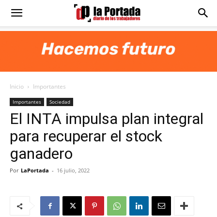
Diario
La
Inicio
Importantes
Portada
Importantes
Sociedad
El INTA impulsa plan integral
para recuperar el stock
ganadero
Por
LaPortada
-
16 julio, 2022