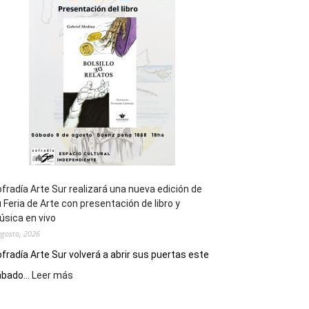
general
de
los
Juegos
Epade
2027
fradía Arte Sur realizará una nueva edición de
 Feria de Arte con presentación de libro y
sica en vivo
agosto, 2026
fradía Arte Sur volverá a abrir sus puertas este
:
bado...
Leer más
Cofradía
Arte