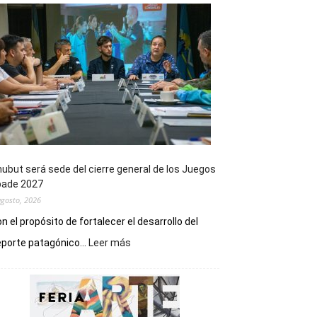
ubut será sede del cierre general de los Juegos
pade 2027
agosto, 2026
n el propósito de fortalecer el desarrollo del
:
porte patagónico...
Leer más
Chubut
será
sede
del
cierre