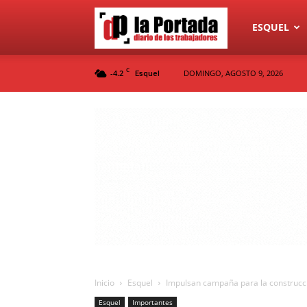
Diario
ESQUEL
C
-4.2
DOMINGO, AGOSTO 9, 2026
Esquel
La
Portada
Inicio
Esquel
Impulsan campaña para la construcci
Esquel
Importantes