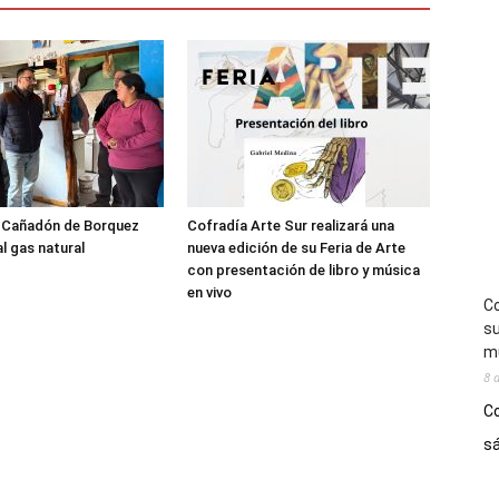
l Cañadón de Borquez
Cofradía Arte Sur realizará una
l gas natural
nueva edición de su Feria de Arte
con presentación de libro y música
en vivo
Co
su
mú
8 
Co
sá