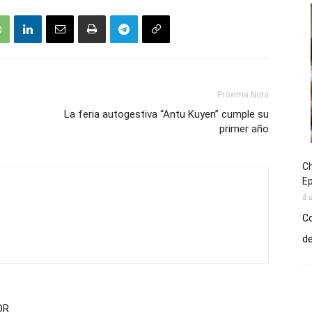
Próxima Nota
La feria autogestiva “Antu Kuyen” cumple su
primer año
Ch
E
8 
Co
de
OR