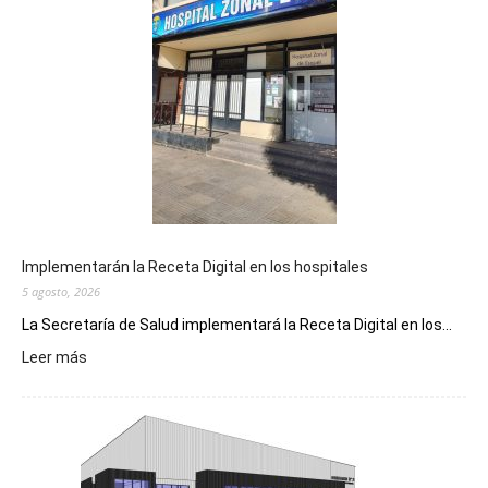
Implementarán la Receta Digital en los hospitales
5 agosto, 2026
La Secretaría de Salud implementará la Receta Digital en los...
:
Leer más
Implementarán
la
Receta
Digital
en