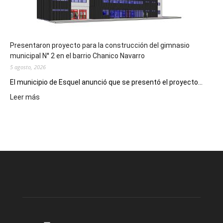
los
hospitales
Presentaron proyecto para la construcción del gimnasio
municipal N° 2 en el barrio Chanico Navarro
5 agosto, 2026
El municipio de Esquel anunció que se presentó el proyecto...
:
Leer más
Presentaron
proyecto
para
la
construcción
del
gimnasio
municipal
N°
2
en
el