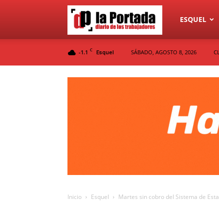
Diario
ESQUEL
C
-1.1
SÁBADO, AGOSTO 8, 2026
C
Esquel
La
Portada
Inicio
Esquel
Martes sin cobro del Sistema de Es