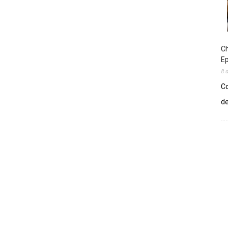
Ch
E
8 
Co
de