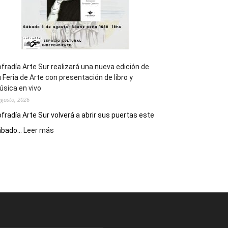
fradía Arte Sur realizará una nueva edición de
 Feria de Arte con presentación de libro y
sica en vivo
agosto, 2026
fradía Arte Sur volverá a abrir sus puertas este
:
bado...
Leer más
Cofradía
Arte
Sur
realizará
una
nueva
edición
de
su