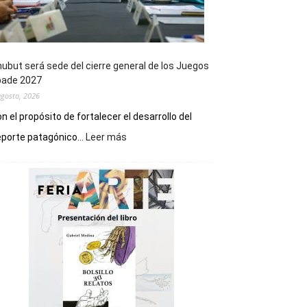
ubut será sede del cierre general de los Juegos
pade 2027
agosto, 2026
n el propósito de fortalecer el desarrollo del
:
porte patagónico...
Leer más
Chubut
será
sede
del
cierre
general
de
los
Juegos
Epade
2027