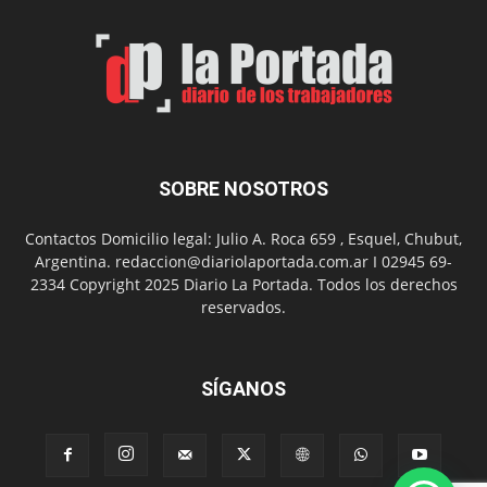
de
Arte
con
presentación
de
libro
y
música
SOBRE NOSOTROS
en
vivo
Contactos Domicilio legal: Julio A. Roca 659 , Esquel, Chubut,
Argentina. redaccion@diariolaportada.com.ar I 02945 69-
2334 Copyright 2025 Diario La Portada. Todos los derechos
reservados.
SÍGANOS