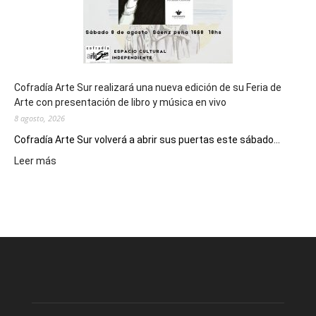
Cofradía Arte Sur realizará una nueva edición de su Feria de
Arte con presentación de libro y música en vivo
8 agosto, 2026
Cofradía Arte Sur volverá a abrir sus puertas este sábado...
:
Leer más
Cofradía
Arte
Sur
realizará
una
nueva
edición
de
su
Feria