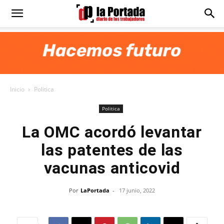
Diario
La
Inicio
Politica
Portada
Politica
La OMC acordó levantar
las patentes de las
vacunas anticovid
Por
LaPortada
-
17 junio, 2022