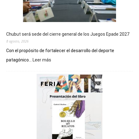
Chubut será sede del cierre general de los Juegos Epade 2027
8 agosto, 2026
Con el propósito de fortalecer el desarrollo del deporte
:
patagónico...
Leer más
Chubut
será
sede
del
cierre
general
de
los
Juegos
Epade
2027