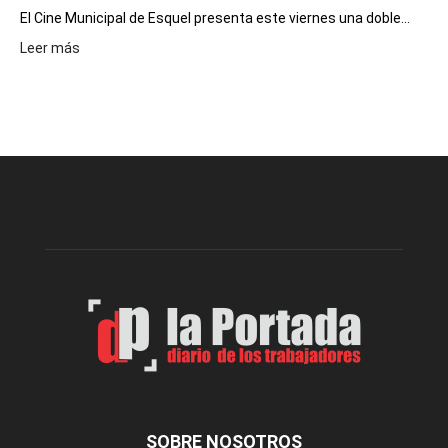
El Cine Municipal de Esquel presenta este viernes una doble...
:
Leer más
Este
viernes,
el
Cine
Municipal
presenta
dos
funciones
de
Spider
Man:
Un
Nuevo
Día
SOBRE NOSOTROS