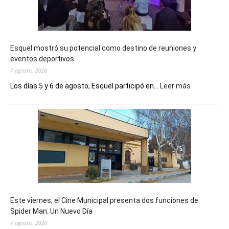
Esquel mostró su potencial como destino de reuniones y
eventos deportivos
7 agosto, 2026
:
Los días 5 y 6 de agosto, Esquel participó en...
Leer más
Esquel
mostró
su
potencial
como
destino
de
reuniones
y
eventos
Este viernes, el Cine Municipal presenta dos funciones de
deportivos
Spider Man: Un Nuevo Día
7 agosto, 2026