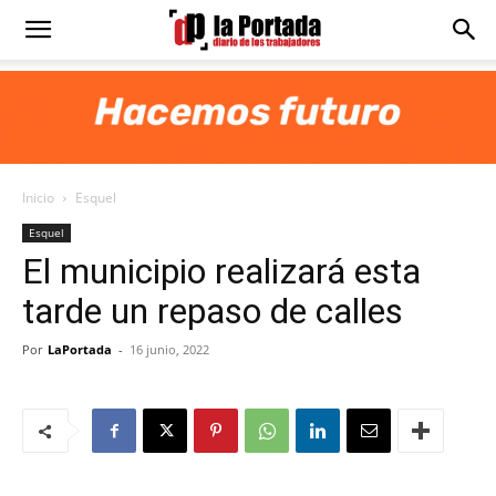
Diario
La
Inicio
Esquel
Portada
Esquel
El municipio realizará esta
tarde un repaso de calles
Por
LaPortada
-
16 junio, 2022