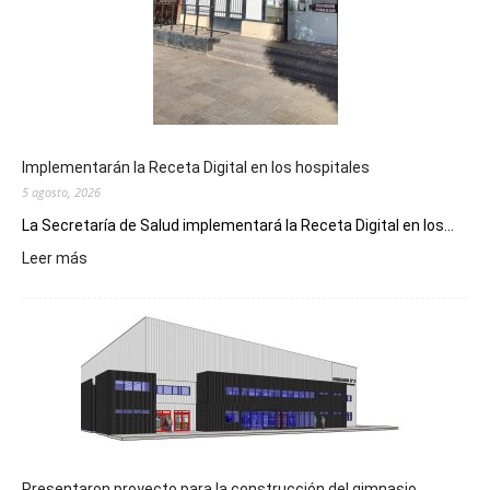
Implementarán la Receta Digital en los hospitales
5 agosto, 2026
La Secretaría de Salud implementará la Receta Digital en los...
:
Leer más
Implementarán
la
Receta
Digital
en
los
hospitales
Presentaron proyecto para la construcción del gimnasio