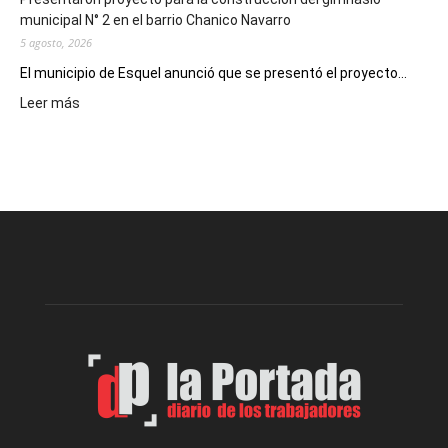
municipal N° 2 en el barrio Chanico Navarro
5 agosto, 2026
El municipio de Esquel anunció que se presentó el proyecto...
:
Leer más
Presentaron
proyecto
para
la
construcción
del
gimnasio
municipal
N°
2
en
el
barrio
Chanico
Navarro