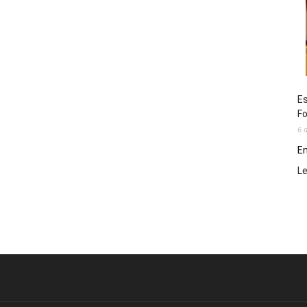
Es
Fo
6 
En
L