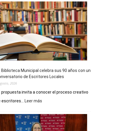
 Biblioteca Municipal celebra sus 90 años con un
nversatorio de Escritores Locales
agosto, 2026
 propuesta invita a conocer el proceso creativo
:
 escritores...
Leer más
La
Biblioteca
Municipal
celebra