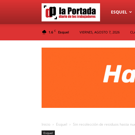
Diario
ESQUEL
C
1.6
VIERNES, AGOSTO 7, 2026
CL
Esquel
La
Portada
Inicio
Esquel
Sin recolección de residuos hasta nu
Esquel