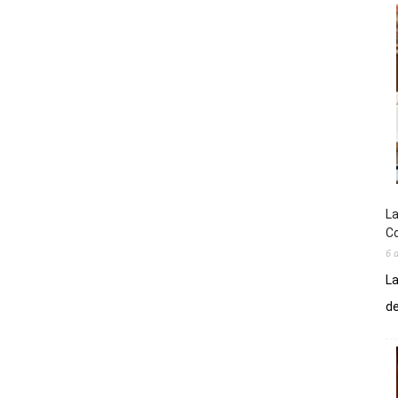
La
Co
6 
La
de