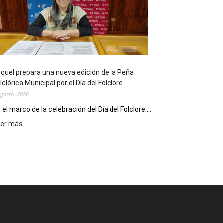
sus
90
años
con
un
Conversatorio
de
quel prepara una nueva edición de la Peña
Escritores
lclórica Municipal por el Día del Folclore
Locales
agosto, 2026
 el marco de la celebración del Día del Folclore,...
:
eer más
Esquel
prepara
una
nueva
edición
de
la
Peña
Folclórica