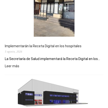
Implementarán la Receta Digital en los hospitales
5 agosto, 2026
La Secretaría de Salud implementará la Receta Digital en los...
:
Leer más
Implementarán
la
Receta
Digital
en
los
hospitales