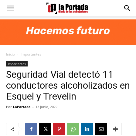
Diario
La
Inicio
Importantes
Portada
Importantes
Seguridad Vial detectó 11
conductores alcoholizados en
Esquel y Trevelin
Por
LaPortada
-
13 junio, 2022