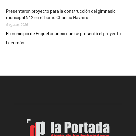
Presentaron proyecto para la construcción del gimnasio
municipal N° 2 en el barrio Chanico Navarro
5 agosto, 2026
El municipio de Esquel anunció que se presentó el proyecto...
:
Leer más
Presentaron
proyecto
para
la
construcción
del
gimnasio
municipal
N°
2
en
el
barrio
Chanico