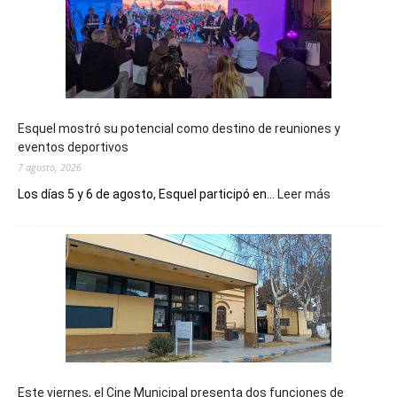
Esquel mostró su potencial como destino de reuniones y
eventos deportivos
7 agosto, 2026
:
Los días 5 y 6 de agosto, Esquel participó en...
Leer más
Esquel
mostró
su
potencial
como
destino
de
reuniones
y
eventos
Este viernes, el Cine Municipal presenta dos funciones de