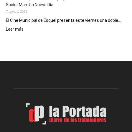
deportivos
Spider Man: Un Nuevo Día
7 agosto, 2026
El Cine Municipal de Esquel presenta este viernes una doble...
:
Leer más
Este
viernes,
el
Cine
Municipal
presenta
dos
funciones
de
Spider
Man:
Un
Nuevo
Día