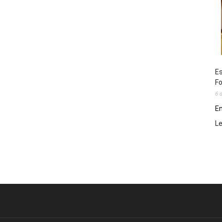
Es
Fo
6 
En
L