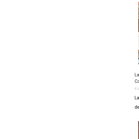
La
Co
6 
La
de