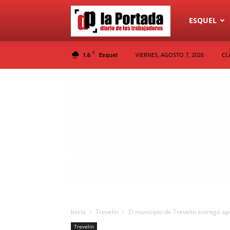
Diario
ESQUEL
C
1.6
VIERNES, AGOSTO 7, 2026
CL
Esquel
La
Portada
Inicio
Trevelin
El municipio de Trevelin entregó a
Trevelin