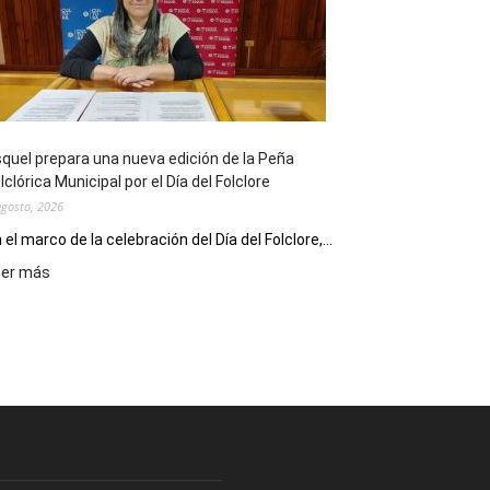
sus
90
años
con
un
Conversatorio
de
quel prepara una nueva edición de la Peña
Escritores
lclórica Municipal por el Día del Folclore
Locales
agosto, 2026
 el marco de la celebración del Día del Folclore,...
:
eer más
Esquel
prepara
una
nueva
edición
de
la
Peña
Folclórica