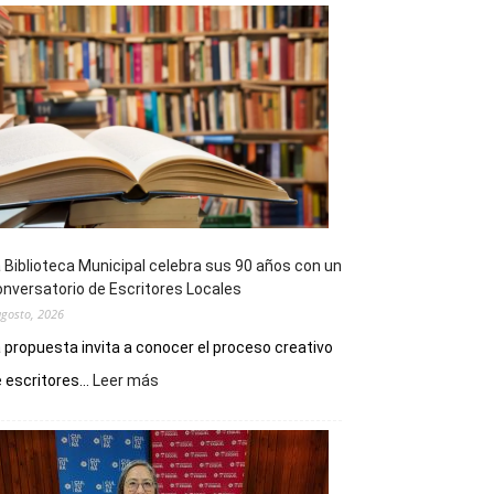
 Biblioteca Municipal celebra sus 90 años con un
nversatorio de Escritores Locales
agosto, 2026
 propuesta invita a conocer el proceso creativo
:
 escritores...
Leer más
La
Biblioteca
Municipal
celebra