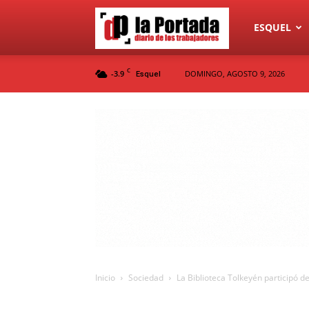
Diario
ESQUEL
C
-3.9
DOMINGO, AGOSTO 9, 2026
Esquel
La
Portada
Inicio
Sociedad
La Biblioteca Tolkeyén participó de