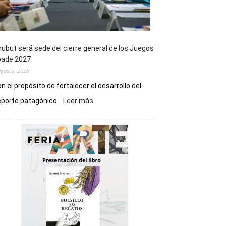
ubut será sede del cierre general de los Juegos
pade 2027
agosto, 2026
n el propósito de fortalecer el desarrollo del
:
porte patagónico...
Leer más
Chubut
será
sede
del
cierre
general
de
los
Juegos
Epade
2027