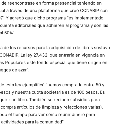
ad de reencontrase en forma presencial teniendo en
rtual a través de una plataforma que creó CONABIP con
o %”. Y agregó que dicho programa “es implementado
uenta editoriales que adhieren al programa y son las
al 50%”.
a de los recursos para la adquisición de libros sostuvo
CONABIP. La ley 27.432, que entraría en vigencia en
cas Populares este fondo especial que tiene origen en
egos de azar”.
n de esta ley ejemplificó “hemos comprado entre 50 y
 pesos y nuestra cuota societaria es de 100 pesos. Es
uirir un libro. También se reciben subsidios para
 compra artículos de limpieza y refacciones varias).
todo el tiempo para ver cómo reunir dinero para
r actividades para la comunidad”.