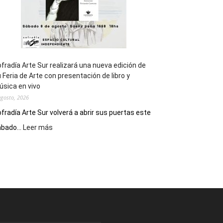
fradía Arte Sur realizará una nueva edición de
 Feria de Arte con presentación de libro y
sica en vivo
agosto, 2026
fradía Arte Sur volverá a abrir sus puertas este
:
bado...
Leer más
Cofradía
Arte
Sur
realizará
una
nueva
edición
de
su