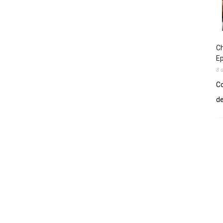
Ch
E
8 
Co
de