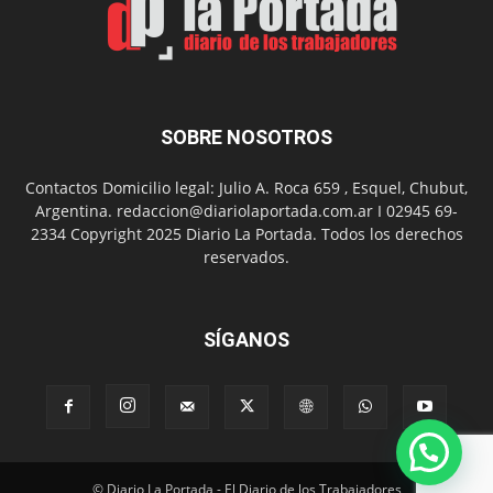
Nuevo
Día
SOBRE NOSOTROS
Contactos Domicilio legal: Julio A. Roca 659 , Esquel, Chubut,
Argentina. redaccion@diariolaportada.com.ar I 02945 69-
2334 Copyright 2025 Diario La Portada. Todos los derechos
reservados.
SÍGANOS
© Diario La Portada - El Diario de los Trabajadores