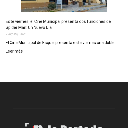
reuniones
y
eventos
Este viernes, el Cine Municipal presenta dos funciones de
deportivos
Spider Man: Un Nuevo Día
7 agosto, 2026
El Cine Municipal de Esquel presenta este viernes una doble...
:
Leer más
Este
viernes,
el
Cine
Municipal
presenta
dos
funciones
de
Spider
Man:
Un