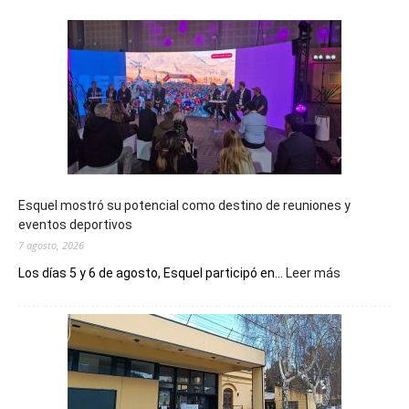
Esquel mostró su potencial como destino de reuniones y
eventos deportivos
7 agosto, 2026
:
Los días 5 y 6 de agosto, Esquel participó en...
Leer más
Esquel
mostró
su
potencial
como
destino
de