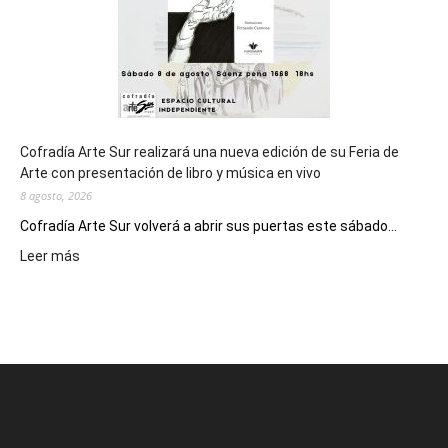
2027
Cofradía Arte Sur realizará una nueva edición de su Feria de
Arte con presentación de libro y música en vivo
8 agosto, 2026
Cofradía Arte Sur volverá a abrir sus puertas este sábado...
:
Leer más
Cofradía
Arte
Sur
realizará
una
nueva
edición
de
su