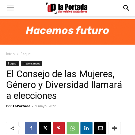
Diario
La
Inicio
Esquel
Portada
Esquel
Importantes
El Consejo de las Mujeres,
Género y Diversidad llamará
a elecciones
Por
LaPortada
-
9 mayo, 2022