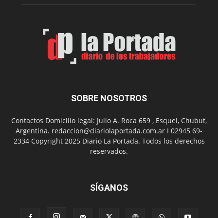
Feria
de
Arte
con
presentación
de
libro
y
música
SOBRE NOSOTROS
en
vivo
Contactos Domicilio legal: Julio A. Roca 659 , Esquel, Chubut,
Argentina. redaccion@diariolaportada.com.ar I 02945 69-
2334 Copyright 2025 Diario La Portada. Todos los derechos
reservados.
SÍGANOS