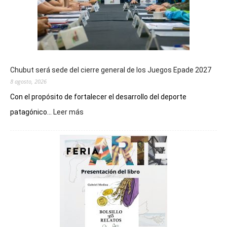
Chubut será sede del cierre general de los Juegos Epade 2027
8 agosto, 2026
Con el propósito de fortalecer el desarrollo del deporte
:
patagónico...
Leer más
Chubut
será
sede
del
cierre
general
de
los
Juegos
Epade