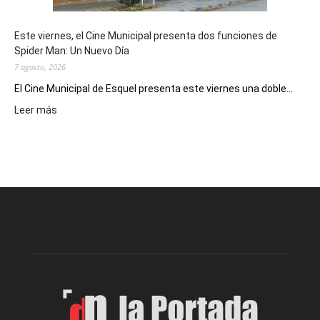
y
eventos
Este viernes, el Cine Municipal presenta dos funciones de
deportivos
Spider Man: Un Nuevo Día
7 agosto, 2026
El Cine Municipal de Esquel presenta este viernes una doble...
:
Leer más
Este
viernes,
el
Cine
Municipal
presenta
dos
funciones
de
Spider
Man:
Un
Nuevo
Día