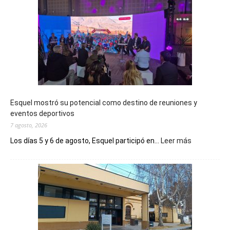
Esquel mostró su potencial como destino de reuniones y
eventos deportivos
7 agosto, 2026
:
Los días 5 y 6 de agosto, Esquel participó en...
Leer más
Esquel
mostró
su
potencial
como
destino
de
reuniones