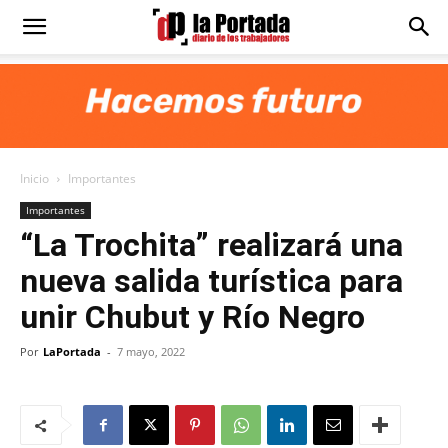
Diario
La
Inicio
Importantes
Portada
Importantes
“La Trochita” realizará una
nueva salida turística para
unir Chubut y Río Negro
Por
LaPortada
-
7 mayo, 2022