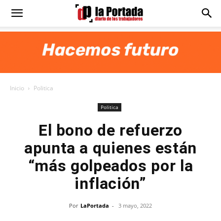
Diario
La
Inicio
Politica
Portada
Politica
El bono de refuerzo
apunta a quienes están
“más golpeados por la
inflación”
Por
LaPortada
-
3 mayo, 2022