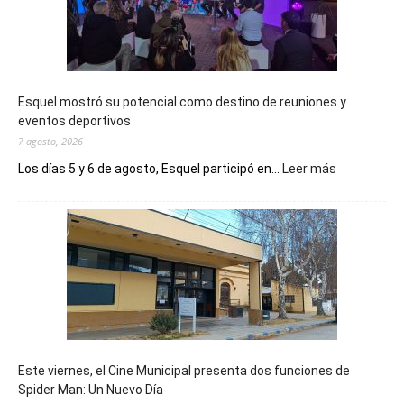
Esquel mostró su potencial como destino de reuniones y
eventos deportivos
7 agosto, 2026
:
Los días 5 y 6 de agosto, Esquel participó en...
Leer más
Esquel
mostró
su
potencial
como
destino
de
reuniones
y
eventos
Este viernes, el Cine Municipal presenta dos funciones de
deportivos
Spider Man: Un Nuevo Día