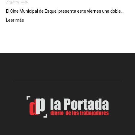
7 agosto, 2026
El Cine Municipal de Esquel presenta este viernes una doble...
:
Leer más
Este
viernes,
el
Cine
Municipal
presenta
dos
funciones
de
Spider
Man:
Un
Nuevo
Día