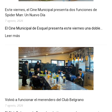
Este viernes, el Cine Municipal presenta dos funciones de
Spider Man: Un Nuevo Día
7 agosto, 2026
El Cine Municipal de Esquel presenta este viernes una doble...
:
Leer más
Este
viernes,
el
Cine
Municipal
presenta
dos
funciones
de
Spider
Man:
Un
Volvió a funcionar el merendero del Club Belgrano
Nuevo
7 agosto, 2026
Día