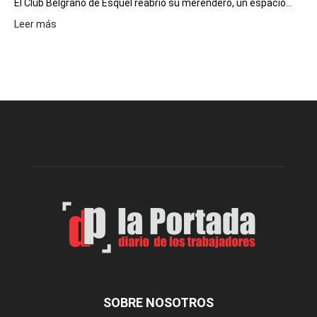
El Club Belgrano de Esquel reabrió su merendero, un espacio...
:
Leer más
Volvió
a
funcionar
el
merendero
del
Club
Belgrano
SOBRE NOSOTROS