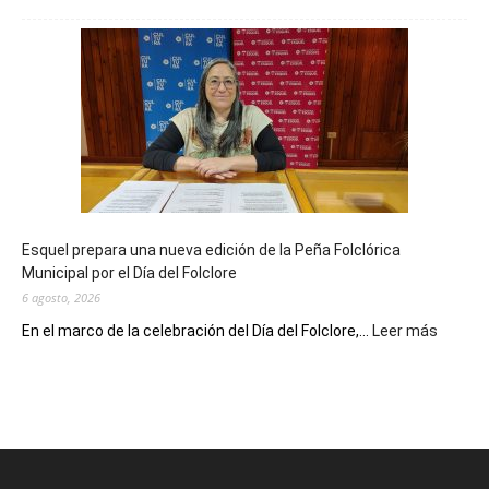
La
Biblioteca
Municipal
celebra
sus
90
años
con
un
Conversatorio
de
Esquel prepara una nueva edición de la Peña Folclórica
Escritores
Municipal por el Día del Folclore
Locales
6 agosto, 2026
:
En el marco de la celebración del Día del Folclore,...
Leer más
Esquel
prepar
una
nueva
edición
de