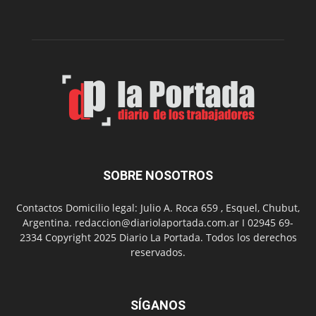
la
Peña
Folclór
Municip
por
el
Día
del
Folclor
SOBRE NOSOTROS
Contactos Domicilio legal: Julio A. Roca 659 , Esquel, Chubut,
Argentina. redaccion@diariolaportada.com.ar I 02945 69-
2334 Copyright 2025 Diario La Portada. Todos los derechos
reservados.
SÍGANOS