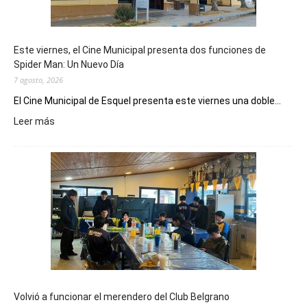
Este viernes, el Cine Municipal presenta dos funciones de
Spider Man: Un Nuevo Día
7 agosto, 2026
El Cine Municipal de Esquel presenta este viernes una doble...
:
Leer más
Este
viernes,
el
Cine
Municipal
presenta
dos
funciones
de
Spider
Man:
Un
Volvió a funcionar el merendero del Club Belgrano