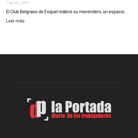
Nuevo
7 agosto, 2026
Día
El Club Belgrano de Esquel reabrió su merendero, un espacio...
:
Leer más
Volvió
a
funcionar
el
merendero
del
Club
Belgrano