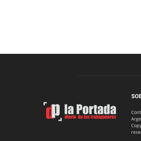
SO
Cont
Arge
Copy
rese