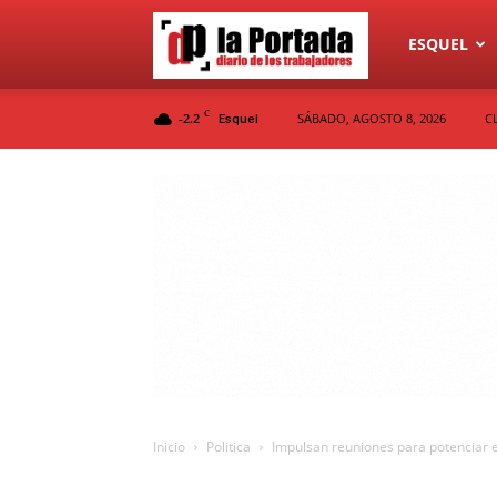
Diario
ESQUEL
C
-2.2
SÁBADO, AGOSTO 8, 2026
C
Esquel
La
Portada
Inicio
Politica
Impulsan reuniones para potenciar el 