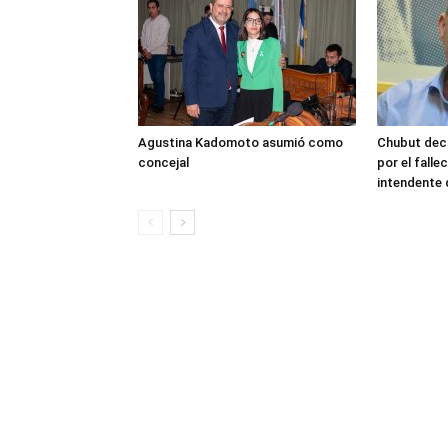
Agustina Kadomoto asumió como
Chubut decr
concejal
por el fall
intendente