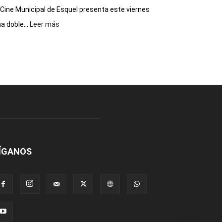
 Cine Municipal de Esquel presenta este viernes
:
a doble...
Leer más
Este
viernes,
el
Cine
Municipal
presenta
dos
funciones
de
Spider
Man:
Un
ÍGANOS
Nuevo
Día