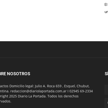
El
un
BRE NOSOTROS
S
actos Domicilio legal: Julio A. Roca 659 , Esquel, Chubut,
ntina. redaccion@diariolaportada.com.ar I 02945 69-2334
right 2025 Diario La Portada. Todos los derechos
rvados.