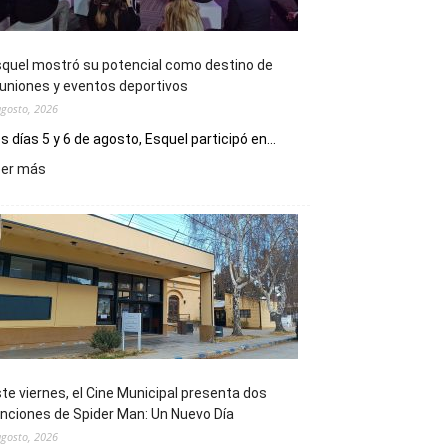
quel mostró su potencial como destino de
uniones y eventos deportivos
agosto, 2026
s días 5 y 6 de agosto, Esquel participó en...
:
eer más
Esquel
mostró
su
potencial
como
destino
de
reuniones
y
eventos
te viernes, el Cine Municipal presenta dos
deportivos
nciones de Spider Man: Un Nuevo Día
agosto, 2026