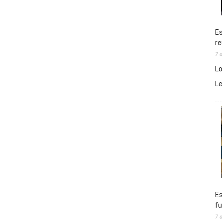
Es
re
7 
Lo
L
Es
fu
7 