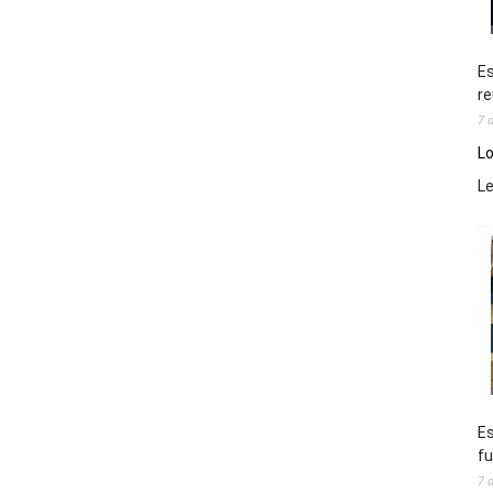
Es
re
7 
Lo
L
Es
fu
7 