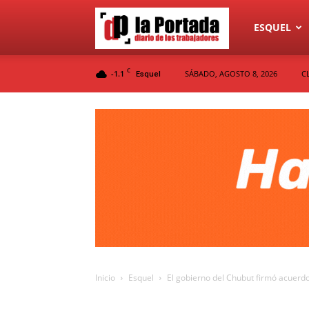
Diario
ESQUEL
C
-1.1
SÁBADO, AGOSTO 8, 2026
C
Esquel
La
Portada
Inicio
Esquel
El gobierno del Chubut firmó acuerd