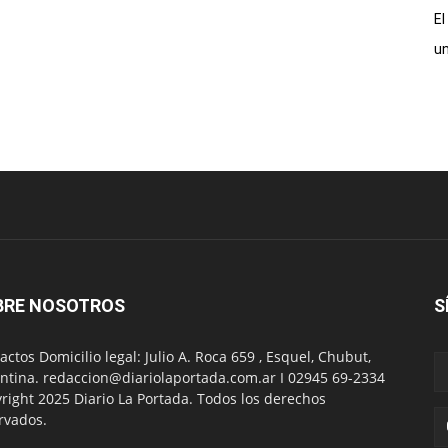
El
un
BRE NOSOTROS
S
actos Domicilio legal: Julio A. Roca 659 , Esquel, Chubut,
ntina. redaccion@diariolaportada.com.ar I 02945 69-2334
right 2025 Diario La Portada. Todos los derechos
rvados.