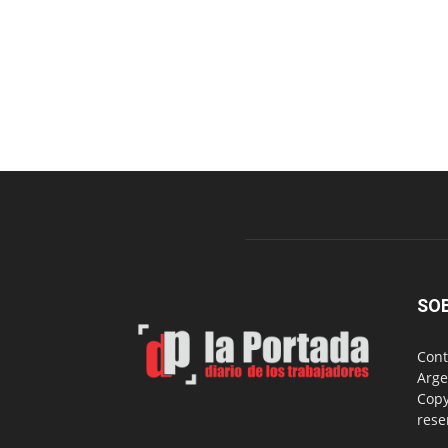
SO
Cont
Arge
Copy
rese