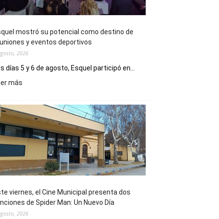
quel mostró su potencial como destino de
uniones y eventos deportivos
agosto, 2026
s días 5 y 6 de agosto, Esquel participó en...
:
eer más
Esquel
mostró
su
potencial
como
destino
de
reuniones
y
eventos
te viernes, el Cine Municipal presenta dos
deportivos
nciones de Spider Man: Un Nuevo Día
agosto, 2026