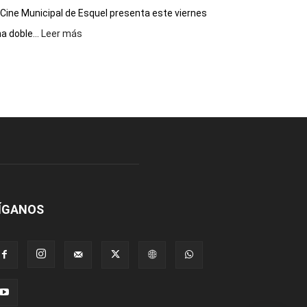
 Cine Municipal de Esquel presenta este viernes
:
a doble...
Leer más
Este
viernes,
el
Cine
Municipal
presenta
dos
funciones
de
Spider
Man:
Un
ÍGANOS
Nuevo
Día