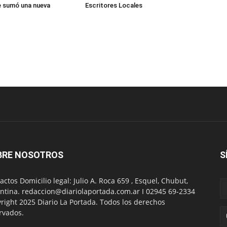
le sumó una nueva
Escritores Locales
BRE NOSOTROS
S
actos Domicilio legal: Julio A. Roca 659 , Esquel, Chubut,
ntina. redaccion@diariolaportada.com.ar I 02945 69-2334
right 2025 Diario La Portada. Todos los derechos
rvados.