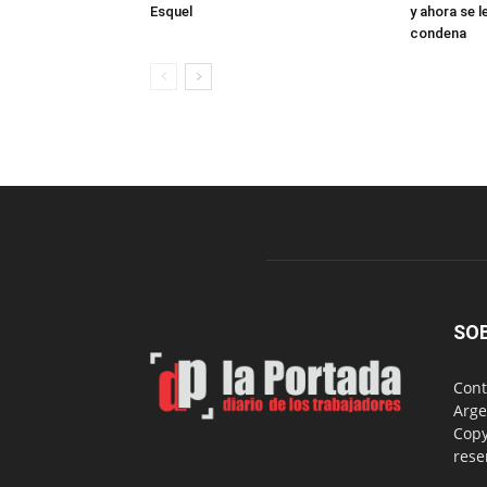
Esquel
y ahora se 
condena
SO
Cont
Arge
Copy
rese