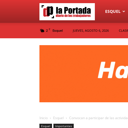
Diario
ESQUEL
C
2
JUEVES, AGOSTO 6, 2026
CLASI
Esquel
La
Portada
Inicio
Esquel
Convocan a participar de las actividad
Esquel
Importantes