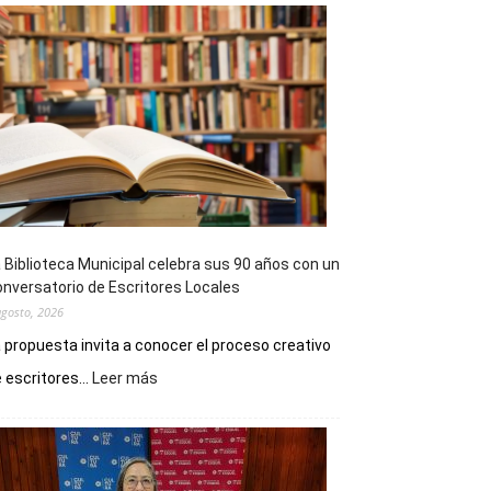
 Biblioteca Municipal celebra sus 90 años con un
nversatorio de Escritores Locales
agosto, 2026
 propuesta invita a conocer el proceso creativo
:
 escritores...
Leer más
La
Biblioteca
Municipal
celebra