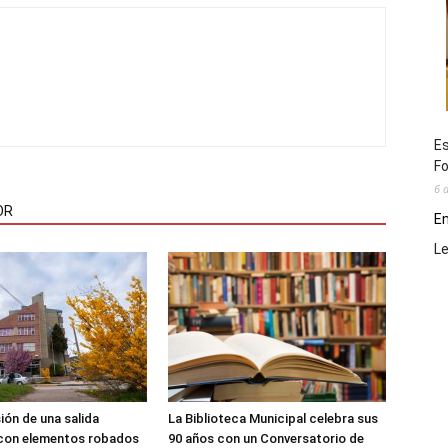
Es
Fo
6 
OR
En
L
sión de una salida
La Biblioteca Municipal celebra sus
 con elementos robados
90 años con un Conversatorio de