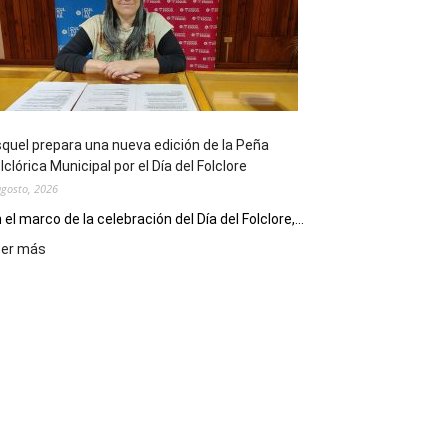
sus
90
años
con
un
Conversatorio
de
quel prepara una nueva edición de la Peña
Escritores
lclórica Municipal por el Día del Folclore
Locales
agosto, 2026
 el marco de la celebración del Día del Folclore,...
:
eer más
Esquel
prepara
una
nueva
edición
de
la
Peña
Folclórica