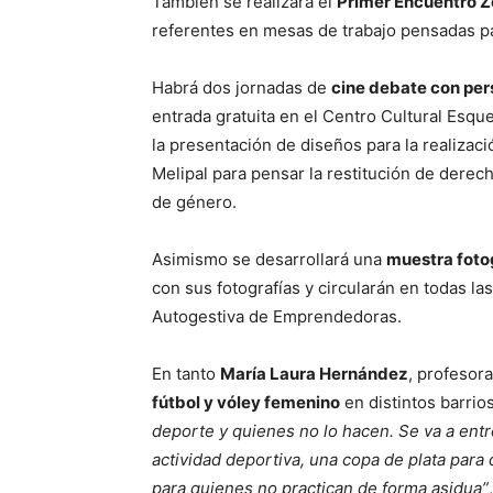
También se realizará el
Primer Encuentro Z
referentes en mesas de trabajo pensadas pa
Habrá dos jornadas de
cine debate con per
entrada gratuita en el Centro Cultural Esqu
la presentación de diseños para la realizaci
Melipal para pensar la restitución de derech
de género.
Asimismo se desarrollará una
muestra fotog
con sus fotografías y circularán en todas l
Autogestiva de Emprendedoras.
En tanto
María Laura Hernández
, profesor
fútbol y vóley femenino
en distintos barrios
deporte y quienes no lo hacen. Se va a entr
actividad deportiva, una copa de plata para
para quienes no practican de forma asidua”