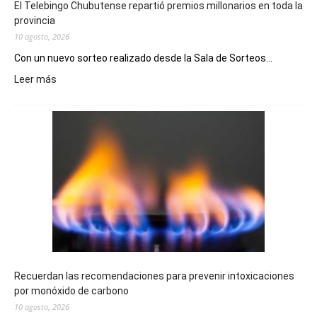
El Telebingo Chubutense repartió premios millonarios en toda la
provincia
10 agosto, 2026
Con un nuevo sorteo realizado desde la Sala de Sorteos...
:
Leer más
El
Telebingo
Chubutense
repartió
premios
millonarios
en
toda
la
provincia
Recuerdan las recomendaciones para prevenir intoxicaciones
por monóxido de carbono
10 agosto, 2026