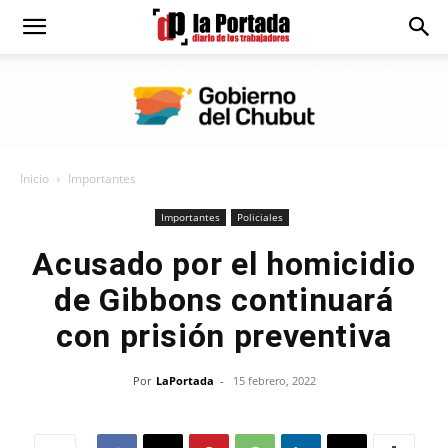
Diario
La
Inicio
Importantes
Portada
Importantes
Policiales
Acusado por el homicidio
de Gibbons continuará
con prisión preventiva
Por
LaPortada
-
15 febrero, 2022