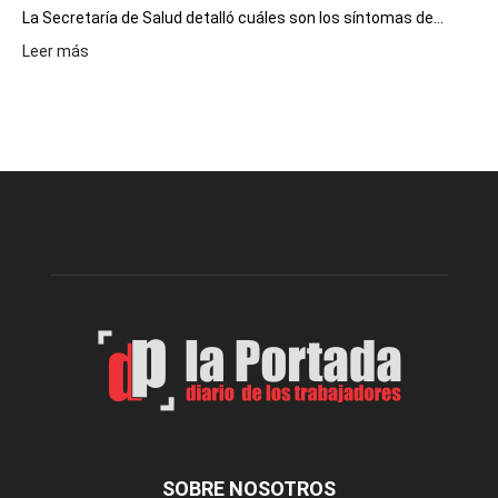
La Secretaría de Salud detalló cuáles son los síntomas de...
:
Leer más
Recuerdan
las
recomendaciones
para
prevenir
intoxicaciones
por
monóxido
de
carbono
SOBRE NOSOTROS