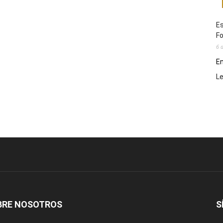
Es
Fo
6 
En
L
BRE NOSOTROS
S