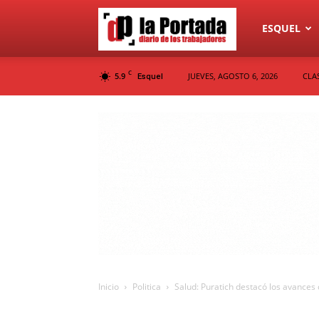
Diario
ESQUEL
C
5.9
JUEVES, AGOSTO 6, 2026
CLA
Esquel
La
Portada
Inicio
Politica
Salud: Puratich destacó los avances