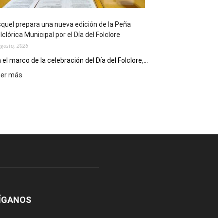
Conversatorio
de
quel prepara una nueva edición de la Peña
Escritores
lclórica Municipal por el Día del Folclore
Locales
agosto, 2026
 el marco de la celebración del Día del Folclore,...
:
eer más
Esquel
prepara
una
nueva
edición
de
la
Peña
Folclórica
Municipal
por
el
ÍGANOS
Día
del