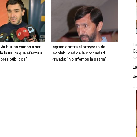
La
 Chubut no vamos a ser
Ingram contra el proyecto de
Co
e la usura que afecta a
Inviolabilidad de la Propiedad
6 
dores públicos”
Privada: “No rifemos la patria”
La
de