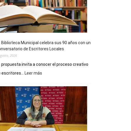
 Biblioteca Municipal celebra sus 90 años con un
nversatorio de Escritores Locales
agosto, 2026
 propuesta invita a conocer el proceso creativo
:
 escritores...
Leer más
La
Biblioteca
Municipal
celebra
sus
90
años
con
un