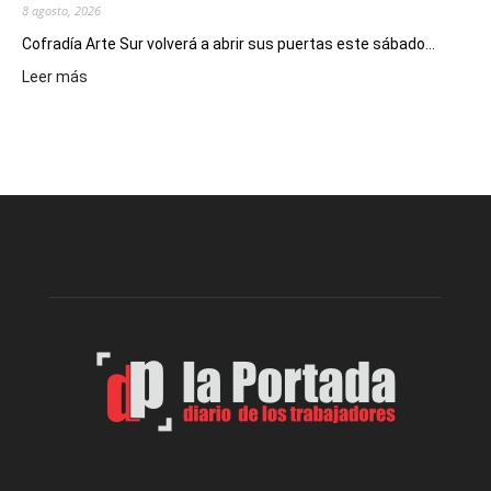
8 agosto, 2026
Cofradía Arte Sur volverá a abrir sus puertas este sábado...
:
Leer más
Cofradía
Arte
Sur
realizará
una
nueva
edición
de
su
Feria
de
Arte
con
presentación
de
libro
y
música