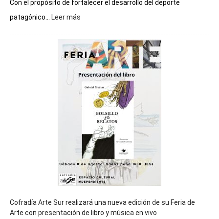
Con el propósito de fortalecer el desarrollo del deporte
:
patagónico...
Leer más
Chubut
será
sede
del
cierre
general
de
los
Juegos
Epade
2027
Cofradía Arte Sur realizará una nueva edición de su Feria de
Arte con presentación de libro y música en vivo