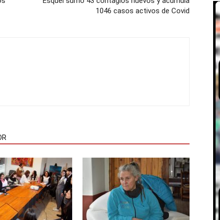
os
Esquel sumó 43 contagios nuevos y acumula
1046 casos activos de Covid
OR