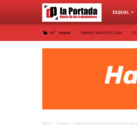
Diario
ESQUEL
C
2.6
SÁBADO, AGOSTO 8, 2026
CL
Esquel
La
Portada
Inicio
Esquel
Inspectores recorren comercios para 