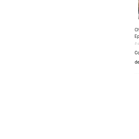
Ch
E
8 
Co
de