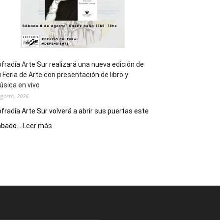
fradía Arte Sur realizará una nueva edición de
 Feria de Arte con presentación de libro y
sica en vivo
agosto, 2026
fradía Arte Sur volverá a abrir sus puertas este
:
bado...
Leer más
Cofradía
Arte
Sur
realizará
una
nueva
edición
de
su