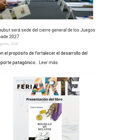
ubut será sede del cierre general de los Juegos
pade 2027
agosto, 2026
n el propósito de fortalecer el desarrollo del
:
porte patagónico...
Leer más
Chubut
será
sede
del
cierre
general
de
los
Juegos
Epade
2027