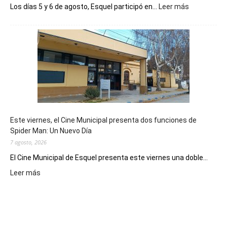
:
Los días 5 y 6 de agosto, Esquel participó en...
Leer más
Esquel
mostró
su
potencial
como
destino
de
reuniones
y
eventos
Este viernes, el Cine Municipal presenta dos funciones de
deportivos
Spider Man: Un Nuevo Día
7 agosto, 2026
El Cine Municipal de Esquel presenta este viernes una doble...
:
Leer más
Este
viernes,
el
Cine
Municipal