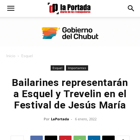
Diario
La
Inicio
Esquel
Portada
Esquel
Importantes
Bailarines representarán
a Esquel y Trevelin en el
Festival de Jesús María
Por
LaPortada
-
6 enero, 2022