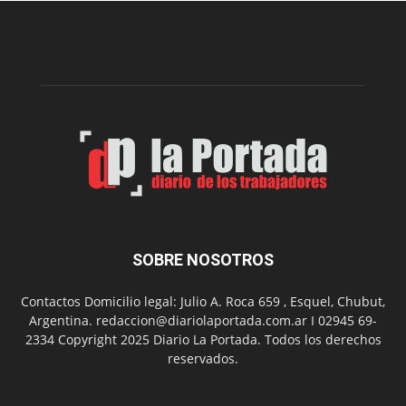
presenta
dos
funciones
de
Spider
Man:
Un
Nuevo
Día
SOBRE NOSOTROS
Contactos Domicilio legal: Julio A. Roca 659 , Esquel, Chubut,
Argentina. redaccion@diariolaportada.com.ar I 02945 69-
2334 Copyright 2025 Diario La Portada. Todos los derechos
reservados.