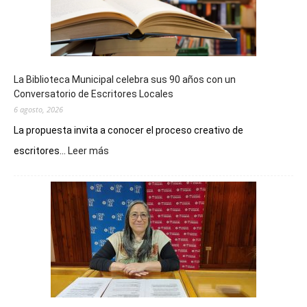
La Biblioteca Municipal celebra sus 90 años con un
Conversatorio de Escritores Locales
6 agosto, 2026
La propuesta invita a conocer el proceso creativo de
:
escritores...
Leer más
La
Biblioteca
Municipal
celebra
sus
90
años
con
un
Conversatorio