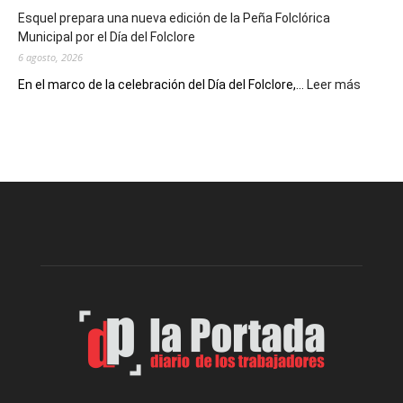
de
Esquel prepara una nueva edición de la Peña Folclórica
Escritores
Municipal por el Día del Folclore
Locales
6 agosto, 2026
:
En el marco de la celebración del Día del Folclore,...
Leer más
Esquel
prepar
una
nueva
edición
de
la
Peña
Folclór
Municip
por
el
Día
del
Folclor