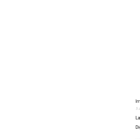
Im
5 
La
Di