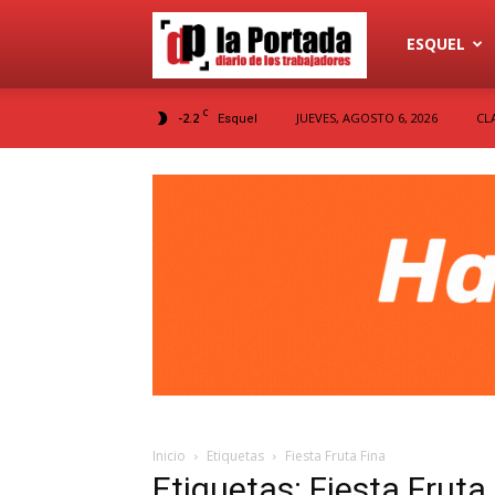
Diario
ESQUEL
C
-2.2
JUEVES, AGOSTO 6, 2026
CL
Esquel
La
Portada
Inicio
Etiquetas
Fiesta Fruta Fina
Etiquetas: Fiesta Fruta