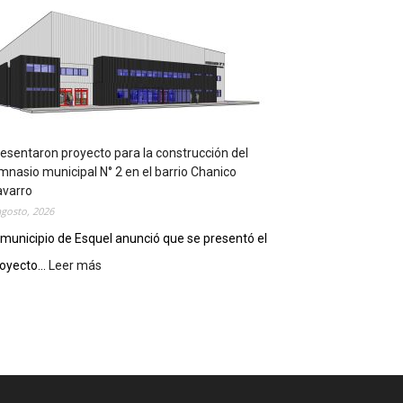
m
p
l
e
m
e
n
t
a
esentaron proyecto para la construcción del
r
mnasio municipal N° 2 en el barrio Chanico
á
avarro
n
agosto, 2026
l
 municipio de Esquel anunció que se presentó el
a
oyecto...
Leer más
:
R
P
e
r
c
e
e
s
t
e
a
n
D
t
i